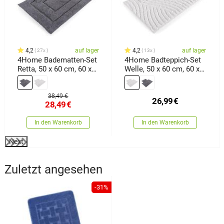
4,2
auf lager
4,2
auf lager
27x
13x
4Home Badematten-Set
4Home Badteppich-Set
Retta, 50 x 60 cm, 60 x
Welle, 50 x 60 cm, 60 x
100 cm
100 cm
38,49 €
26,99
€
28,49
€
In den Warenkorb
In den Warenkorb
Next
Zuletzt angesehen
-31%