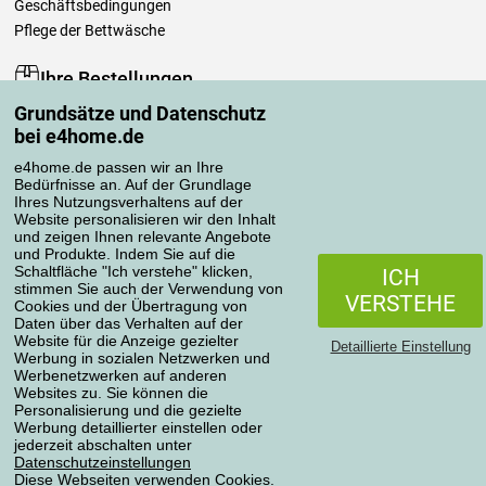
Geschäftsbedingungen
Pflege der Bettwäsche
Ihre Bestellungen
Grundsätze und Datenschutz
Mein Konto
bei e4home.de
Bestellübersicht
Reklamationen
e4home.de passen wir an Ihre
Bedürfnisse an. Auf der Grundlage
Widerrufsbelehrung
Ihres Nutzungsverhaltens auf der
Einfach mehr wissen
Website personalisieren wir den Inhalt
und zeigen Ihnen relevante Angebote
Richtlinien zur Verarbeitung von Bewertungen
und Produkte. Indem Sie auf die
Schaltfläche "Ich verstehe" klicken,
ICH
stimmen Sie auch der Verwendung von
Transportarten
VERSTEHE
Cookies und der Übertragung von
Daten über das Verhalten auf der
Website für die Anzeige gezielter
Detaillierte Einstellung
Werbung in sozialen Netzwerken und
Zahlungsmethoden
Werbenetzwerken auf anderen
Websites zu. Sie können die
Personalisierung und die gezielte
Werbung detaillierter einstellen oder
jederzeit abschalten unter
Zuverlässiger Shop
Datenschutzeinstellungen
Diese Webseiten verwenden Cookies.