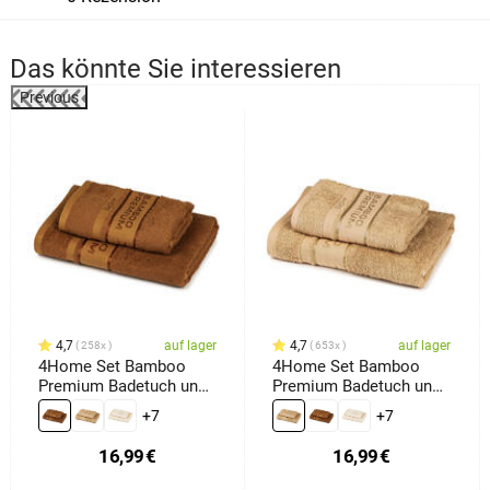
Das könnte Sie interessieren
Previous
4,7
auf lager
4,7
auf lager
258x
653x
4Home Set Bamboo
4Home Set Bamboo
Premium Badetuch und
Premium Badetuch und
Handtuch Braun, 70 x
Handtuch Beige, 70 x
+7
+7
140 cm, 50 x 100 cm
140 cm, 50 x 100 cm
16,99
€
16,99
€