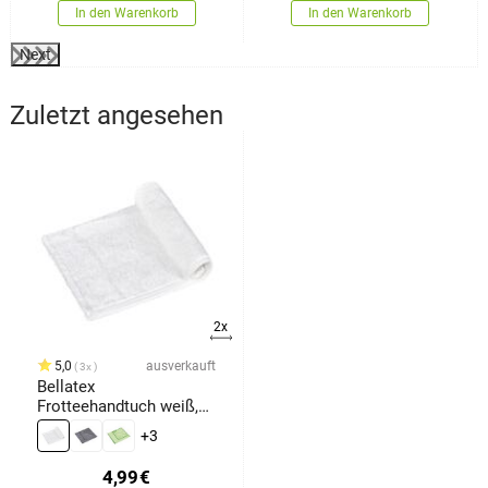
In den Warenkorb
In den Warenkorb
Next
Zuletzt angesehen
2x
5,0
ausverkauft
3x
Bellatex
Frotteehandtuch weiß,
30 x 30 cm
+3
4,99
€