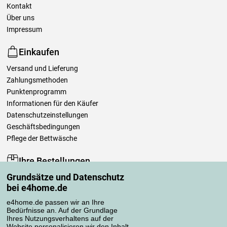
Kontakt
Über uns
Impressum
Einkaufen
Versand und Lieferung
Zahlungsmethoden
Punktenprogramm
Informationen für den Käufer
Datenschutzeinstellungen
Geschäftsbedingungen
Pflege der Bettwäsche
Ihre Bestellungen
Grundsätze und Datenschutz
Mein Konto
bei e4home.de
Bestellübersicht
Reklamationen
e4home.de passen wir an Ihre
Bedürfnisse an. Auf der Grundlage
Widerrufsbelehrung
Ihres Nutzungsverhaltens auf der
Einfach mehr wissen
Website personalisieren wir den Inhalt