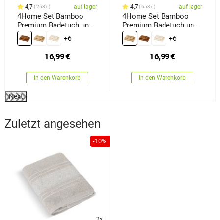
4,7
auf lager
4,7
auf lager
258x
653x
4Home Set Bamboo
4Home Set Bamboo
Premium Badetuch und
Premium Badetuch und
Handtuch Braun, 70 x
Handtuch Beige, 70 x
+6
+6
140 cm, 50 x 100 cm
140 cm, 50 x 100 cm
16,99
€
16,99
€
In den Warenkorb
In den Warenkorb
Next
Zuletzt angesehen
-10%
2x