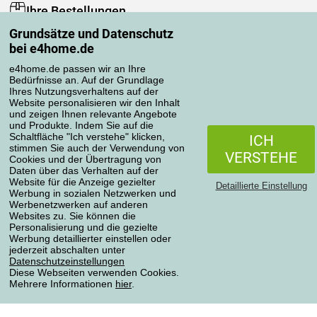
Ihre Bestellungen
Grundsätze und Datenschutz
Mein Konto
bei e4home.de
Bestellübersicht
Reklamationen
e4home.de passen wir an Ihre
Bedürfnisse an. Auf der Grundlage
Widerrufsbelehrung
Ihres Nutzungsverhaltens auf der
Einfach mehr wissen
Website personalisieren wir den Inhalt
und zeigen Ihnen relevante Angebote
Richtlinien zur Verarbeitung von Bewertungen
und Produkte. Indem Sie auf die
Schaltfläche "Ich verstehe" klicken,
ICH
stimmen Sie auch der Verwendung von
Transportarten
VERSTEHE
Cookies und der Übertragung von
Daten über das Verhalten auf der
Website für die Anzeige gezielter
Detaillierte Einstellung
Werbung in sozialen Netzwerken und
Zahlungsmethoden
Werbenetzwerken auf anderen
Websites zu. Sie können die
Personalisierung und die gezielte
Werbung detaillierter einstellen oder
jederzeit abschalten unter
Zuverlässiger Shop
Datenschutzeinstellungen
Diese Webseiten verwenden Cookies.
Mehrere Informationen
hier
.