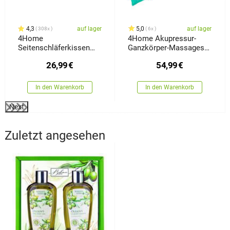
4,3
auf lager
5,0
auf lager
308x
6x
4Home
4Home Akupressur-
Seitenschläferkissen
Ganzkörper-Massageset
aus Memory-Schaum
Antistress
26,99
€
54,99
€
Bamboo, 45 x 120 cm
In den Warenkorb
In den Warenkorb
Next
Zuletzt angesehen