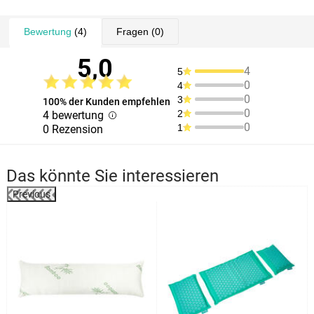
CI 19140, CI 17200.
Extract, Parfum, Citral, Citronellol, Hexyl Cinnamal, Limonene, Citric
Acid, Methylchloroisothiazolinone, Methylisothiazolinone, CI 42090,
Bewertung
(4)
Fragen
(0)
CI 19140, CI 17200.
5,0
4
5
0
4
0
3
100% der Kunden empfehlen
0
2
4 bewertung
0
1
0 Rezension
Das könnte Sie interessieren
Previous
%