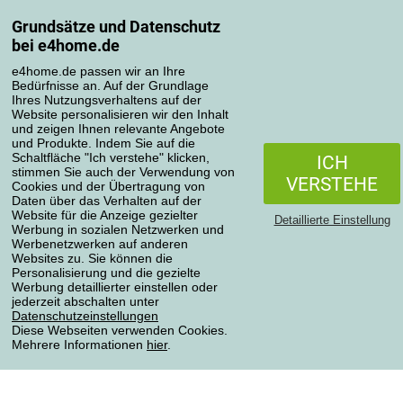
Grundsätze und Datenschutz
Mein Konto
bei e4home.de
Bestellübersicht
Reklamationen
e4home.de passen wir an Ihre
Bedürfnisse an. Auf der Grundlage
Widerrufsbelehrung
Ihres Nutzungsverhaltens auf der
Einfach mehr wissen
Website personalisieren wir den Inhalt
und zeigen Ihnen relevante Angebote
Richtlinien zur Verarbeitung von Bewertungen
und Produkte. Indem Sie auf die
Schaltfläche "Ich verstehe" klicken,
ICH
stimmen Sie auch der Verwendung von
Transportarten
VERSTEHE
Cookies und der Übertragung von
Daten über das Verhalten auf der
Website für die Anzeige gezielter
Detaillierte Einstellung
Werbung in sozialen Netzwerken und
Zahlungsmethoden
Werbenetzwerken auf anderen
Websites zu. Sie können die
Personalisierung und die gezielte
Werbung detaillierter einstellen oder
jederzeit abschalten unter
Zuverlässiger Shop
Datenschutzeinstellungen
Diese Webseiten verwenden Cookies.
Mehrere Informationen
hier
.