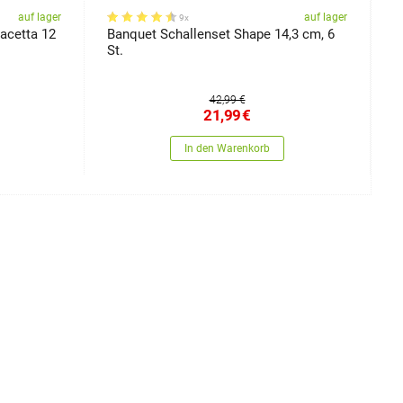
auf lager
auf lager
9x
Facetta 12
Banquet Schallenset Shape 14,3 cm, 6
S
St.
"
42,99 €
21,99
€
In den Warenkorb