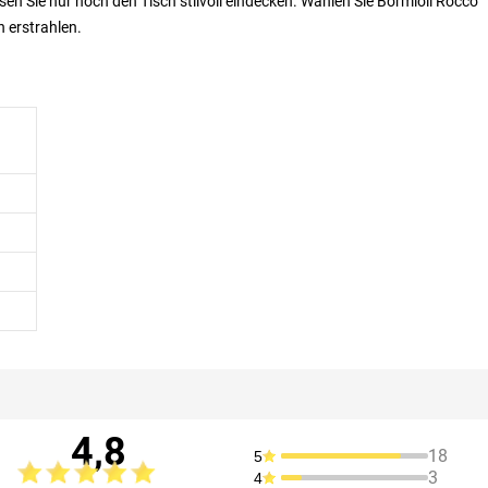
en Sie nur noch den Tisch stilvoll eindecken. Wählen Sie Bormioli Rocco
n erstrahlen.
4,8
18
5
3
4