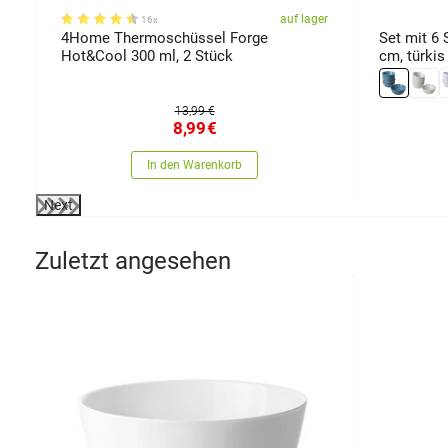
er
auf lager
16x
4Home Thermoschüssel Forge
Set mit 6 
Hot&Cool 300 ml, 2 Stück
cm, türkis
13,99 €
8,99
€
In den Warenkorb
Next
Zuletzt angesehen