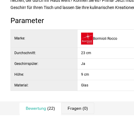
riechen, der durch Ihr Haus weht? Können Sie es? Prima! Jetzt müss
Geschirr für Ihren Tisch und lassen Sie Ihre kulinarischen Kreatione
Parameter
Marke:
Bormioli Rocco
Durchschnitt:
23 cm
Geschirrspüler:
Ja
Höhe:
9 cm
Material:
Glas
Bewertung
(22)
Fragen
(0)