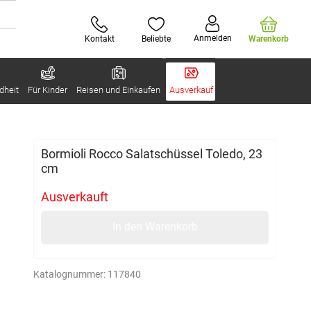
Anmelden
Kontakt
Beliebte
Warenkorb
dheit
Für Kinder
Reisen und Einkaufen
Ausverkauf
Bormioli Rocco Salatschüssel Toledo, 23
cm
Ausverkauft
In den Warenkorb
Katalognummer:
117840