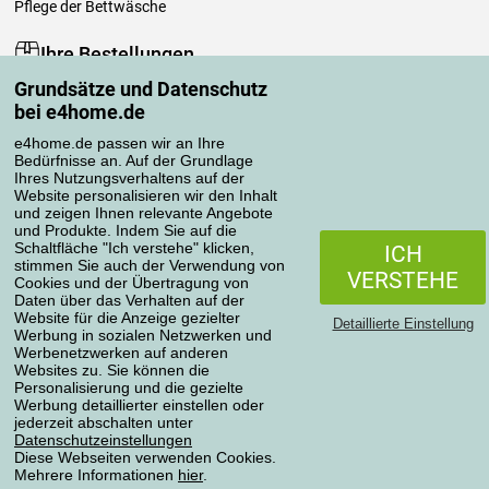
Pflege der Bettwäsche
Ihre Bestellungen
Grundsätze und Datenschutz
Mein Konto
bei e4home.de
Bestellübersicht
Reklamationen
e4home.de passen wir an Ihre
Bedürfnisse an. Auf der Grundlage
Widerrufsbelehrung
Ihres Nutzungsverhaltens auf der
Einfach mehr wissen
Website personalisieren wir den Inhalt
und zeigen Ihnen relevante Angebote
Richtlinien zur Verarbeitung von Bewertungen
und Produkte. Indem Sie auf die
Schaltfläche "Ich verstehe" klicken,
ICH
stimmen Sie auch der Verwendung von
Transportarten
VERSTEHE
Cookies und der Übertragung von
Daten über das Verhalten auf der
Website für die Anzeige gezielter
Detaillierte Einstellung
Werbung in sozialen Netzwerken und
Zahlungsmethoden
Werbenetzwerken auf anderen
Websites zu. Sie können die
Personalisierung und die gezielte
Werbung detaillierter einstellen oder
jederzeit abschalten unter
Zuverlässiger Shop
Datenschutzeinstellungen
Diese Webseiten verwenden Cookies.
Mehrere Informationen
hier
.