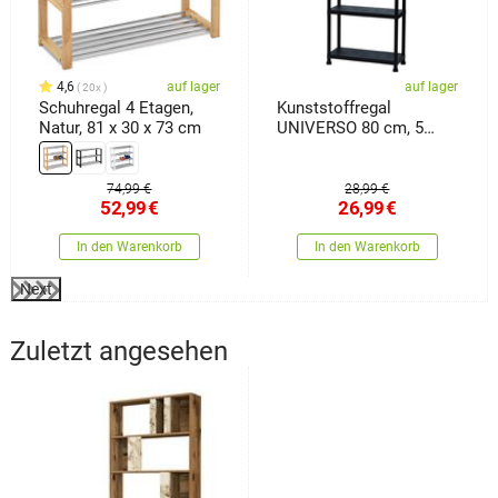
4,6
auf lager
auf lager
20x
Schuhregal 4 Etagen,
Kunststoffregal
Natur, 81 x 30 x 73 cm
UNIVERSO 80 cm, 5
Einlegeböden
74,99 €
28,99 €
52,99
€
26,99
€
In den Warenkorb
In den Warenkorb
Next
Zuletzt angesehen