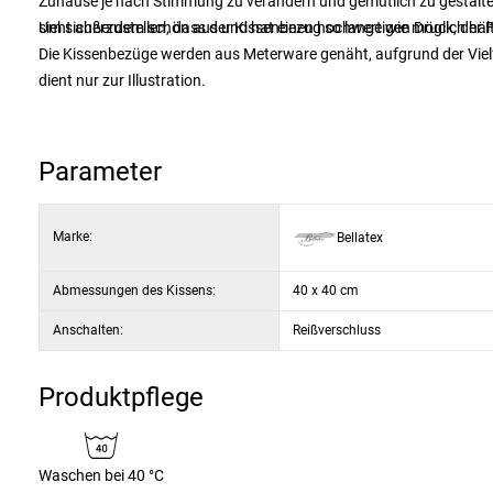
Zuhause je nach Stimmung zu verändern und gemütlich zu gestalt
sieht außerdem schön aus und hat einen hochwertigen Druck, der Fo
Um sicherzustellen, dass der Kissenbezug so lange wie möglich häl
Die Kissenbezüge werden aus Meterware genäht, aufgrund der Vielfa
dient nur zur Illustration.
Parameter
Marke:
Bellatex
Abmessungen des Kissens:
40 x 40 cm
Anschalten:
Reißverschluss
Produktpflege
Waschen bei 40 °C