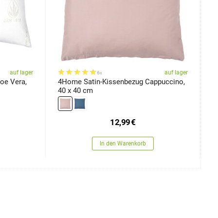
auf lager
auf lager
6x
oe Vera,
4Home Satin-Kissenbezug Cappuccino,
4
40 x 40 cm
G
12,99
€
In den Warenkorb