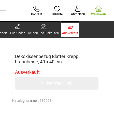
Anmelden
Kontakt
Beliebte
Warenkorb
dheit
Für Kinder
Reisen und Einkaufen
Ausverkauf
Dekokissenbezug Blätter Krepp
braunbeige, 40 x 40 cm
Ausverkauft
In den Warenkorb
Katalognummer:
236253