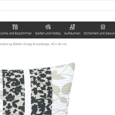
Küche und Esszimmer
Garten und Hobby
Aufräumen
Schönheit und Gesun
nbezug Blätter Krepp braunbeige, 40 x 40 cm