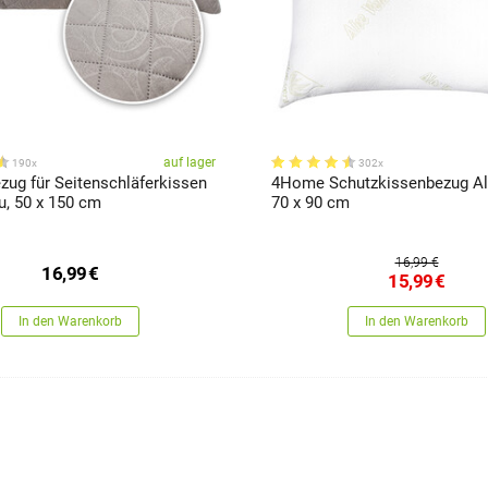
auf lager
190x
302x
ug für Seitenschläferkissen
4Home Schutzkissenbezug Al
u, 50 x 150 cm
70 x 90 cm
16,99 €
16,99
€
15,99
€
In den Warenkorb
In den Warenkorb