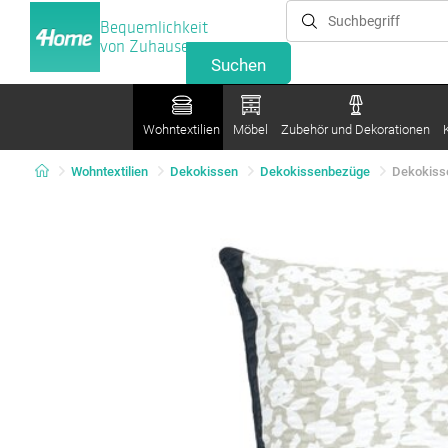
Bequemlichkeit
von Zuhause
Wohntextilien
Möbel
Zubehör und Dekorationen
Wohntextilien
Dekokissen
Dekokissenbezüge
Dekokisse