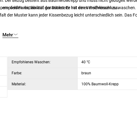
en. Der Bezug besteht aus Baumwollkrepp und muss nicht gebügelt werde
rm- und Farbstabilität garantiert. Er hat einen Reißverschluss.
t, empfehlen wir, ihn auf der Rückseite mit den Verschlüssen zu waschen.
lt der Muster kann jeder Kissenbezug leicht unterschiedlich sein. Das F
Mehr
Empfohlenes Waschen:
40 °C
Farbe:
braun
Material:
100% Baumwoll-Krepp