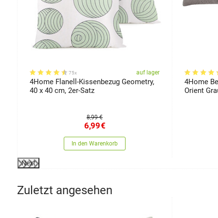
er
auf lager
75x
,
4Home Flanell-Kissenbezug Geometry,
4Home Bez
40 x 40 cm, 2er-Satz
Orient Gra
8,99 €
6,99
€
In den Warenkorb
Next
Zuletzt angesehen