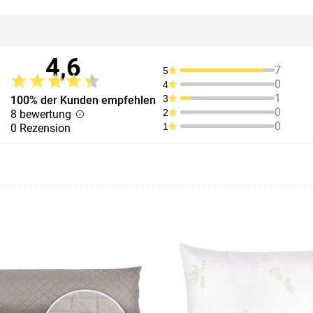
4,6
7
5
0
4
1
3
100% der Kunden empfehlen
0
2
8 bewertung
0
1
0 Rezension