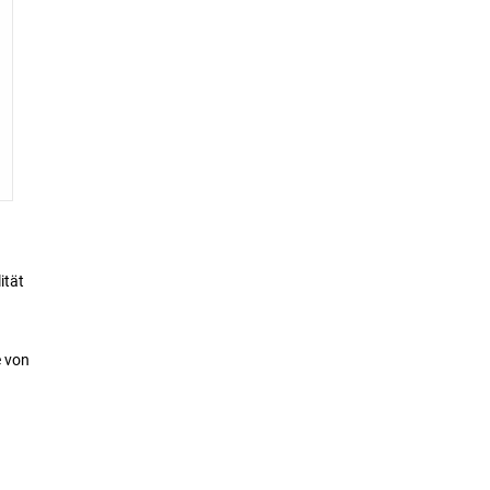
ität
e von