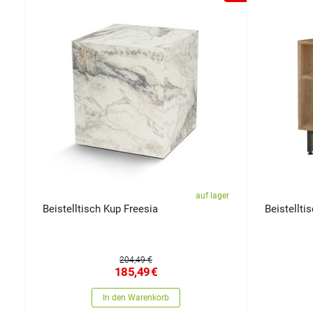
er
auf lager
Beistelltisch Kup Freesia
Beistellti
204,49 €
185,49
€
In den Warenkorb