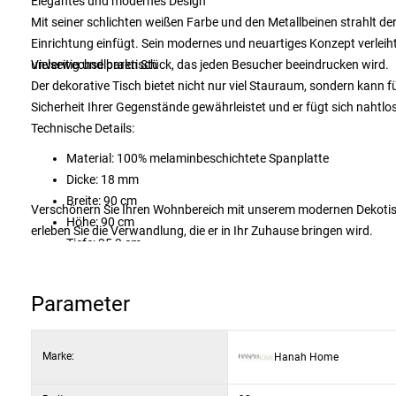
Elegantes und modernes Design
Mit seiner schlichten weißen Farbe und den Metallbeinen strahlt der
Einrichtung einfügt. Sein modernes und neuartiges Konzept verlei
unverwechselbaren Stück, das jeden Besucher beeindrucken wird.
Vielseitig und praktisch
Der dekorative Tisch bietet nicht nur viel Stauraum, sondern kann f
Sicherheit Ihrer Gegenstände gewährleistet und er fügt sich nahtlo
Technische Details:
Material: 100% melaminbeschichtete Spanplatte
Dicke: 18 mm
Breite: 90 cm
Verschönern Sie Ihren Wohnbereich mit unserem modernen Dekotisch, d
Höhe: 90 cm
erleben Sie die Verwandlung, die er in Ihr Zuhause bringen wird.
Tiefe: 35,3 cm
Metallbeine für zusätzliche Stabilität
Kann an der Wand befestigt werden
Parameter
Farbe: Weiß
Marke:
Hanah Home