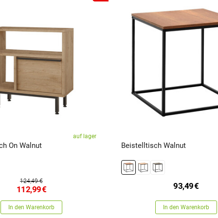
auf lager
sch On Walnut
Beistelltisch Walnut
124,49 €
93,49
€
112,99
€
In den Warenkorb
In den Warenkorb