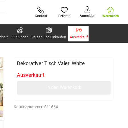
Anmelden
Kontakt
Beliebte
Warenkorb
dheit
Für Kinder
Reisen und Einkaufen
Ausverkauf
Dekorativer Tisch Valeri White
Ausverkauft
In den Warenkorb
Katalognummer:
811664