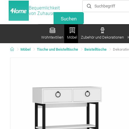
Bequemlichkeit
von Zuhause
Wohntextilien
Möbel
Zubehör und Dekorationen
Möbel
Tische und Beistelltische
Beistelltische
Dekorativ