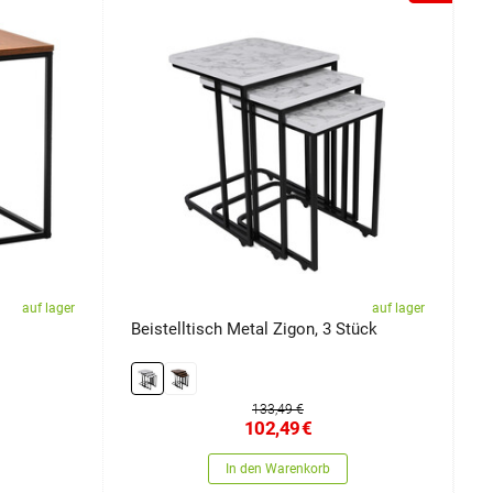
auf lager
auf lager
Beistelltisch Metal Zigon, 3 Stück
B
133,49 €
102,49
€
In den Warenkorb