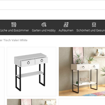
Küche und Esszimmer
Garten und Hobby
Aufräumen
Schönheit und Gesun
er Tisch Valeri White