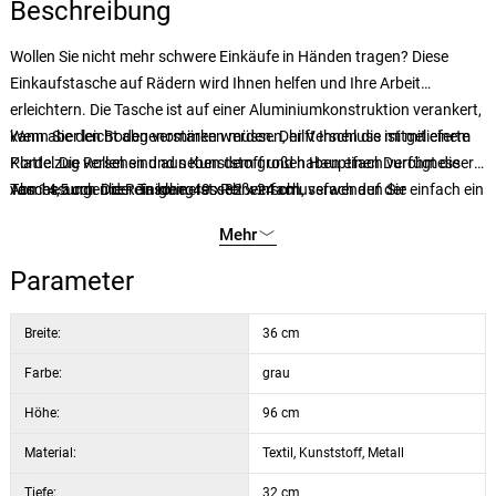
Beschreibung
Wollen Sie nicht mehr schwere Einkäufe in Händen tragen? Diese
Einkaufstasche auf Rädern wird Ihnen helfen und Ihre Arbeit
erleichtern. Die Tasche ist auf einer Aluminiumkonstruktion verankert,
kann aber leicht abgenommen werden. Der Verschluss ist mit einem
Wenn Sie den Boden verstärken müssen, hilft Ihnen die mitgelieferte
Kordelzug versehen und neben dem großen Hauptfach verfügt die
Platte. Die Rollen sind aus Kunststoff und haben einen Durchmesser
Tasche auch über ein kleineres Reißverschlussfach auf der
von 14,5 cm. Die Reinigung ist sehr einfach, verwenden Sie einfach ein
Abmessungen der Tasche: 49 x 32 x 24 cm.
Vorderseite.
weiches Tuch oder einen Schwamm und warmes Seifenwasser.
Mehr
Parameter
Breite:
36 cm
Farbe:
grau
Höhe:
96 cm
Material:
Textil, Kunststoff, Metall
Tiefe:
32 cm