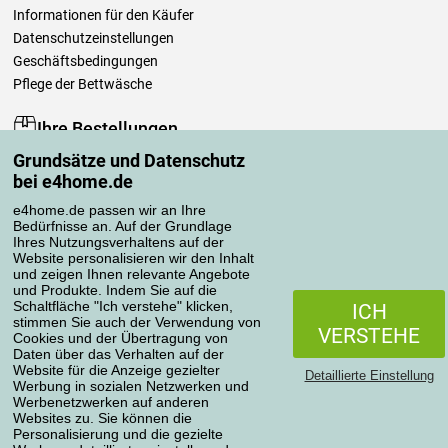
Informationen für den Käufer
Datenschutzeinstellungen
Geschäftsbedingungen
Pflege der Bettwäsche
Ihre Bestellungen
Grundsätze und Datenschutz
Mein Konto
bei e4home.de
Bestellübersicht
Reklamationen
e4home.de passen wir an Ihre
Bedürfnisse an. Auf der Grundlage
Widerrufsbelehrung
Ihres Nutzungsverhaltens auf der
Einfach mehr wissen
Website personalisieren wir den Inhalt
und zeigen Ihnen relevante Angebote
Richtlinien zur Verarbeitung von Bewertungen
und Produkte. Indem Sie auf die
Schaltfläche "Ich verstehe" klicken,
ICH
stimmen Sie auch der Verwendung von
Transportarten
VERSTEHE
Cookies und der Übertragung von
Daten über das Verhalten auf der
Website für die Anzeige gezielter
Detaillierte Einstellung
Werbung in sozialen Netzwerken und
Zahlungsmethoden
Werbenetzwerken auf anderen
Websites zu. Sie können die
Personalisierung und die gezielte