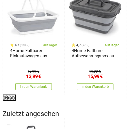
4,7
auf lager
4,7
auf lager
134x
46x
4Home Faltbarer
4Home Faltbare
Einkaufswagen aus
Aufbewahrungsbox aus
Silikon Clean
Silikon mit Deckel
Storage
15,99 €
19,99 €
13,99
€
15,99
€
In den Warenkorb
In den Warenkorb
Next
Zuletzt angesehen