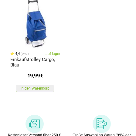
4,4
auf lager
29x
Einkaufstrolley Cargo,
Blau
19,99
€
In den Warenkorb
Kostenloser Versand über 250 €
Große Auswahl an Waren (99% der