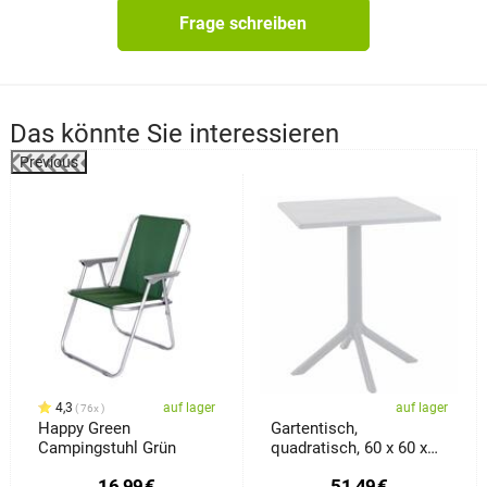
Frage schreiben
Das könnte Sie interessieren
Previous
%
4,3
auf lager
auf lager
76x
Happy Green
Gartentisch,
Campingstuhl Grün
quadratisch, 60 x 60 x
77,5 cm, weiß
16,99
€
51,49
€