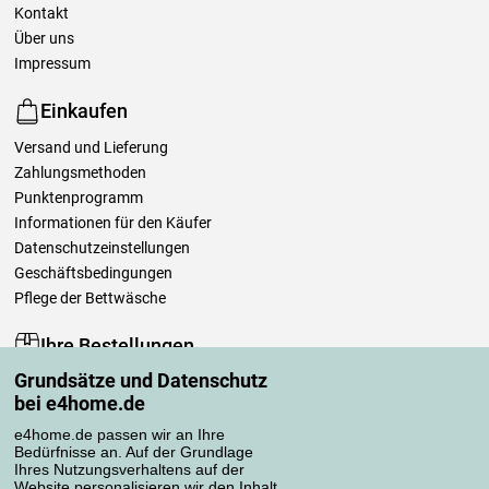
Kontakt
Über uns
Impressum
Einkaufen
Versand und Lieferung
Zahlungsmethoden
Punktenprogramm
Informationen für den Käufer
Datenschutzeinstellungen
Geschäftsbedingungen
Pflege der Bettwäsche
Ihre Bestellungen
Grundsätze und Datenschutz
Mein Konto
bei e4home.de
Bestellübersicht
Reklamationen
e4home.de passen wir an Ihre
Bedürfnisse an. Auf der Grundlage
Widerrufsbelehrung
Ihres Nutzungsverhaltens auf der
Einfach mehr wissen
Website personalisieren wir den Inhalt