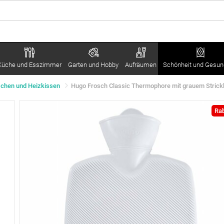
Küche und Esszimmer
Garten und Hobby
Aufräumen
Schönheit und Gesun
chen und Heizkissen
Hugo Frosch Classic Thermophore mit grauem Stric
Rab