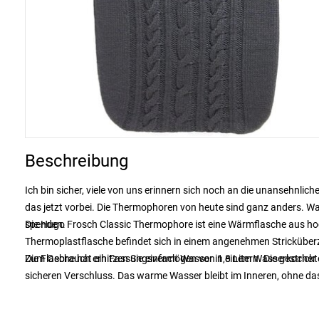
Beschreibung
Ich bin sicher, viele von uns erinnern sich noch an die unansehnlic
das jetzt vorbei. Die Thermophoren von heute sind ganz anders. Wa
spenden.
Die Hugo Frosch Classic Thermophore ist eine Wärmflasche aus h
Thermoplastflasche befindet sich in einem angenehmen Stricküber
Die Flasche hat ein Fassungsvermögen von 1,8 Litern. Die gestric
Zum Gebrauch erhitzen Sie einfach Wasser in einem Wasserkocher auf
sicheren Verschluss. Das warme Wasser bleibt im Inneren, ohne das
phthalatfrei.