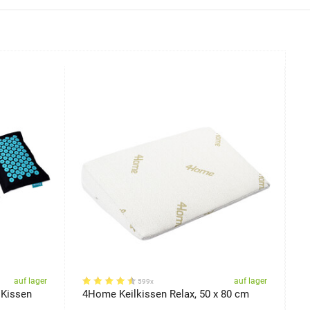
auf lager
auf lager
599x
 Kissen
4Home Keilkissen Relax, 50 x 80 cm
4
m