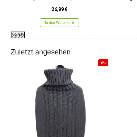
26,99
€
In den Warenkorb
Next
Zuletzt angesehen
-6%