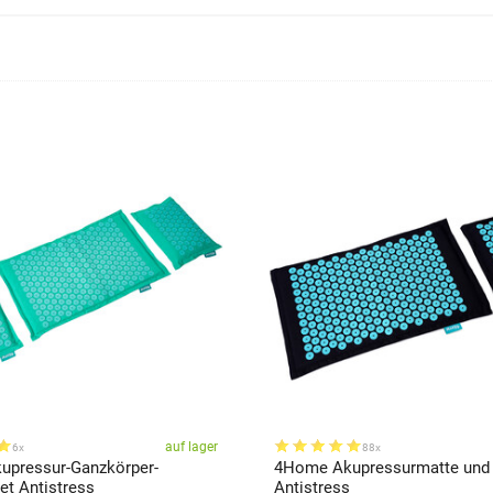
auf lager
6x
88x
pressur-Ganzkörper-
4Home Akupressurmatte und
t Antistress
Antistress