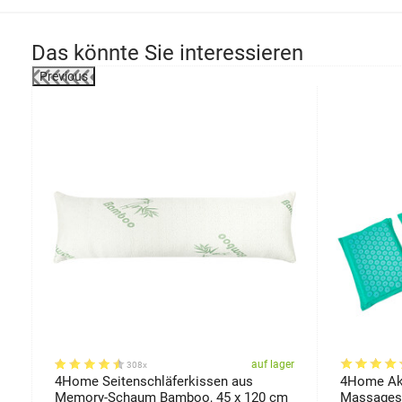
Das könnte Sie interessieren
Previous
er
auf lager
308x
4Home Seitenschläferkissen aus
4Home Aku
Memory-Schaum Bamboo, 45 x 120 cm
Massagese