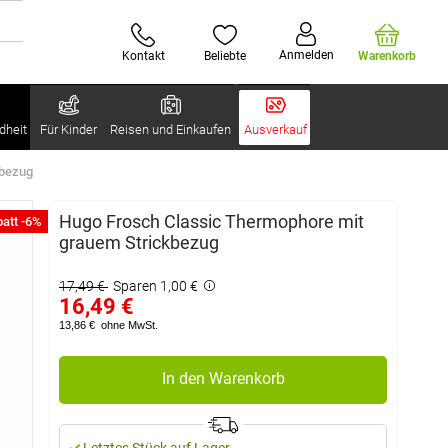
Anmelden
Kontakt
Beliebte
Warenkorb
dheit
Für Kinder
Reisen und Einkaufen
Ausverkauf
kbezug
Hugo Frosch Classic Thermophore mit
att -6%
grauem Strickbezug
17,49 €
Sparen 1,00 €
16,49 €
13,86 €
ohne MwSt.
In den Warenkorb