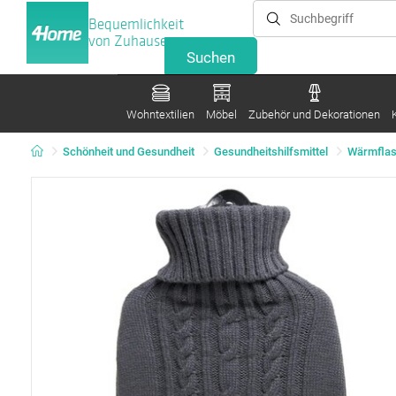
Bequemlichkeit
von Zuhause
Wohntextilien
Möbel
Zubehör und Dekorationen
Schönheit und Gesundheit
Gesundheitshilfsmittel
Wärmflas