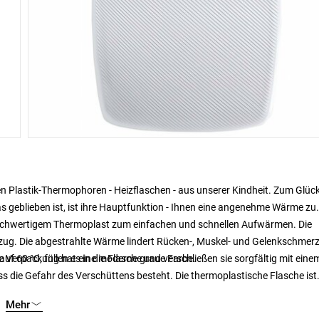
hen Plastik-Thermophoren - Heizflaschen - aus unserer Kindheit. Zum Glück
s geblieben ist, ist ihre Hauptfunktion - Ihnen eine angenehme Wärme zu
ochwertigem Thermoplast zum einfachen und schnellen Aufwärmen. Die
zug. Die abgestrahlte Wärme lindert Rücken-, Muskel- und Gelenkschmer
kte Verpackung hat eine moderne graue Farbe.
 60 °C, füllen es in die Flasche und verschließen sie sorgfältig mit eine
s die Gefahr des Verschüttens besteht. Die thermoplastische Flasche ist
Mehr