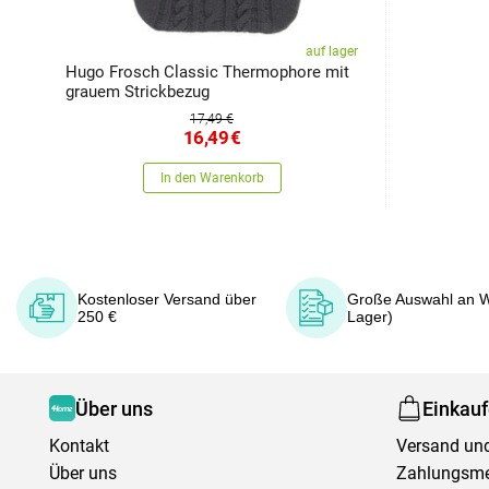
auf lager
Hugo Frosch Classic Thermophore mit
grauem Strickbezug
17,49 €
16,49
€
In den Warenkorb
Kostenloser Versand über
Große Auswahl an W
250 €
Lager)
Über uns
Einkau
Kontakt
Versand und
Über uns
Zahlungsm