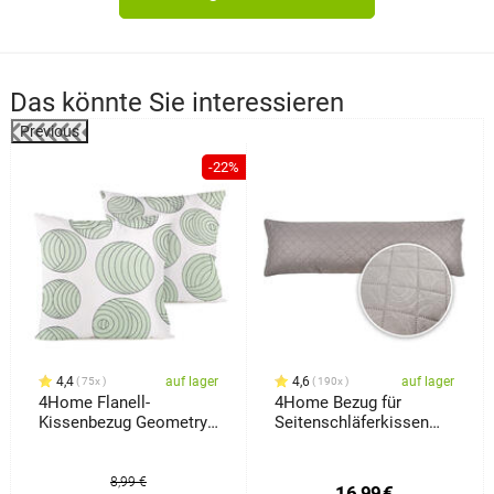
Das könnte Sie interessieren
Previous
%
-22%
4,4
auf lager
4,6
auf lager
75x
190x
4Home Flanell-
4Home Bezug für
Kissenbezug Geometry,
Seitenschläferkissen
40 x 40 cm, 2er-Satz
Orient Grau, 50 x 150 cm
8,99 €
16,99
€