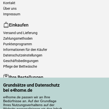
Kontakt
Über uns
Impressum
Einkaufen
Versand und Lieferung
Zahlungsmethoden
Punktenprogramm
Informationen für den Käufer
Datenschutzeinstellungen
Geschäftsbedingungen
Pflege der Bettwäsche
Ihre Bestellungen
Grundsätze und Datenschutz
Mein Konto
bei e4home.de
Bestellübersicht
Reklamationen
e4home.de passen wir an Ihre
Bedürfnisse an. Auf der Grundlage
Widerrufsbelehrung
Ihres Nutzungsverhaltens auf der
Einfach mehr wissen
Website personalisieren wir den Inhalt