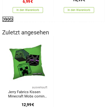
6,99
€
In den Warenkorb
In den Warenkorb
Next
Zuletzt angesehen
ausverkauft
Jerry Fabrics Kissen
Minecraft Mobs coming
for you, 40 x 40 cm
12,99
€