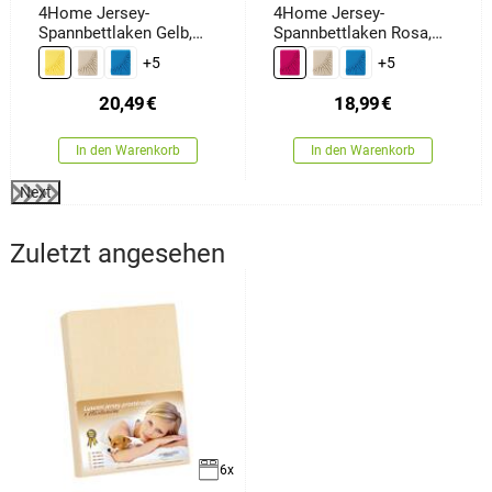
4Home Jersey-
4Home Jersey-
Spannbettlaken Gelb,
Spannbettlaken Rosa,
180 x 200 cm
180 x 200 cm
+5
+5
20,49
€
18,99
€
In den Warenkorb
In den Warenkorb
Next
Zuletzt angesehen
6x