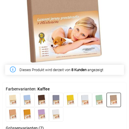
Dieses Produkt wird derzeit von
Diese Woche haben
14 Kunden
gekauft
8 Kunden
angezeigt
Farbenvarianten:
Kaffee
Grössenvarianten (7)