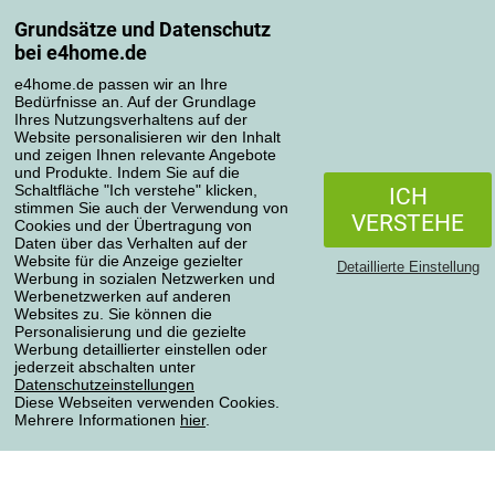
Grundsätze und Datenschutz
Mein Konto
bei e4home.de
Bestellübersicht
Reklamationen
e4home.de passen wir an Ihre
Bedürfnisse an. Auf der Grundlage
Widerrufsbelehrung
Ihres Nutzungsverhaltens auf der
Einfach mehr wissen
Website personalisieren wir den Inhalt
und zeigen Ihnen relevante Angebote
Richtlinien zur Verarbeitung von Bewertungen
und Produkte. Indem Sie auf die
Schaltfläche "Ich verstehe" klicken,
ICH
stimmen Sie auch der Verwendung von
Transportarten
VERSTEHE
Cookies und der Übertragung von
Daten über das Verhalten auf der
Website für die Anzeige gezielter
Detaillierte Einstellung
Werbung in sozialen Netzwerken und
Zahlungsmethoden
Werbenetzwerken auf anderen
Websites zu. Sie können die
Personalisierung und die gezielte
Werbung detaillierter einstellen oder
jederzeit abschalten unter
Zuverlässiger Shop
Datenschutzeinstellungen
Diese Webseiten verwenden Cookies.
Mehrere Informationen
hier
.