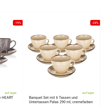
-19%
-24%
auf lager
auf lager
se HEART
Banquet Set mit 6 Tassen und
B
Untertassen Palas 290 ml, cremefarben
U