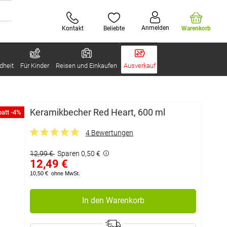
Anmelden
Kontakt
Beliebte
Warenkorb
dheit
Für Kinder
Reisen und Einkaufen
Ausverkauf
Keramikbecher Red Heart, 600 ml
att -4%
4 Bewertungen
12,99 €
Sparen 0,50 €
12,49 €
10,50 €
ohne MwSt.
In den Warenkorb