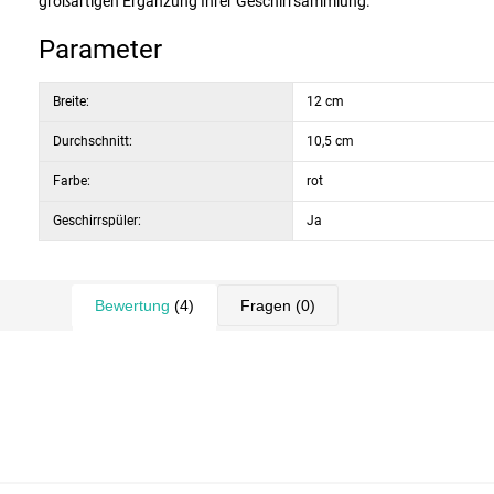
großartigen Ergänzung Ihrer Geschirrsammlung.
Parameter
Breite:
12 cm
Durchschnitt:
10,5 cm
Farbe:
rot
Geschirrspüler:
Ja
Bewertung
(4)
Fragen
(0)