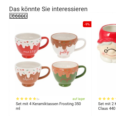
Das könnte Sie interessieren
Previous
-30%
-9%
er
auf lager
2x
Set mit 4 Keramiktassen Frosting 350
Set mit 2
ml
Claus 440