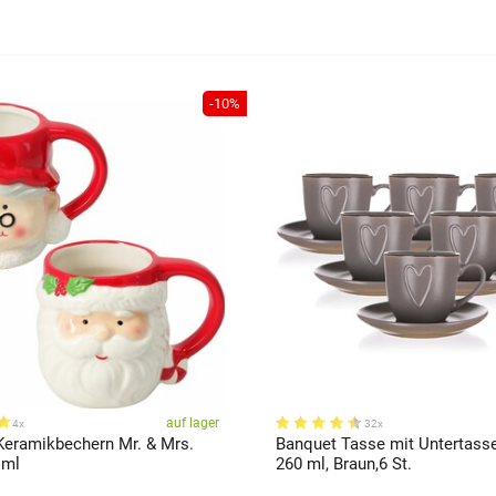
-10%
auf lager
4x
32x
 Keramikbechern Mr. & Mrs.
Banquet Tasse mit Untertas
 ml
260 ml, Braun,6 St.