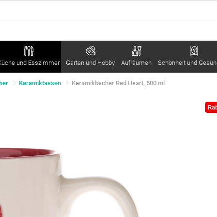
Küche und Esszimmer
Garten und Hobby
Aufräumen
Schönheit und Gesun
her
Keramiktassen
Keramikbecher Red Heart, 600 ml
Rab