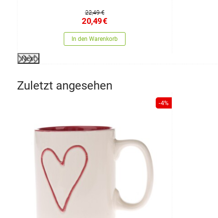
22,49 €
20,49
€
In den Warenkorb
Next
Zuletzt angesehen
-4%