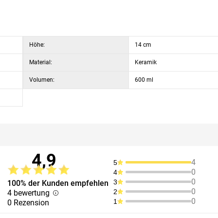
Höhe:
14 cm
Material:
Keramik
Volumen:
600 ml
4,9
4
5
0
4
0
3
100% der Kunden empfehlen
0
2
4 bewertung
0
1
0 Rezension