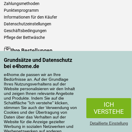
Zahlungsmethoden
Punktenprogramm
Informationen für den Käufer
Datenschutzeinstellungen
Geschäftsbedingungen
Pflege der Bettwäsche
Ihre Bestellungen
Grundsätze und Datenschutz
Mein Konto
bei e4home.de
Bestellübersicht
Reklamationen
e4home.de passen wir an Ihre
Bedürfnisse an. Auf der Grundlage
Widerrufsbelehrung
Ihres Nutzungsverhaltens auf der
Einfach mehr wissen
Website personalisieren wir den Inhalt
und zeigen Ihnen relevante Angebote
Richtlinien zur Verarbeitung von Bewertungen
und Produkte. Indem Sie auf die
Schaltfläche "Ich verstehe" klicken,
ICH
stimmen Sie auch der Verwendung von
Transportarten
VERSTEHE
Cookies und der Übertragung von
Daten über das Verhalten auf der
Website für die Anzeige gezielter
Detaillierte Einstellung
Werbung in sozialen Netzwerken und
Zahlungsmethoden
Werbenetzwerken auf anderen