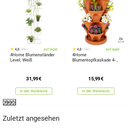
2x
4,8
auf lager
4,8
auf lager
45x
14x
4Home Blumenständer
4Home
Level, Weiß
Blumentopfkaskade 4-
teilig, Terrakotta
31,99
€
15,99
€
In den Warenkorb
In den Warenkorb
Next
Zuletzt angesehen