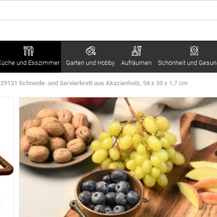
Küche und Esszimmer
Garten und Hobby
Aufräumen
Schönheit und Gesun
29131 Schneide- und Servierbrett aus Akazienholz, 54 x 30 x 1,7 cm