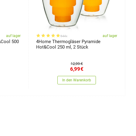
auf lager
auf lager
644x
&Cool 500
4Home Thermogläser Pyramide
4
Hot&Cool 250 ml, 2 Stück
S
12,99 €
6,99
€
In den Warenkorb