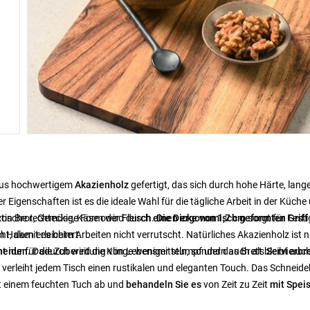
 aus hochwertigem
Akazienholz
gefertigt, das sich durch hohe Härte, lang
igenschaften ist es die ideale Wahl für die tägliche Arbeit in der Küche
raktische rechteckige Form wird durch
von Brot, Gemüse, Käse oder Fleisch.
einen ergonomisch geformten Griff
Die Dicke von 1,7 cm
sorgt für Festi
ht, damit es beim Arbeiten nicht verrutscht. Natürliches Akazienholz ist n
Haken erleichtert.
neiden.
ht nur für die Zubereitung von Lebensmitteln, sondern auch als
Dadurch wird die Klinge weniger stumpf und das Brett bleibt auch
Servierbr
 verleiht jedem Tisch einen rustikalen und eleganten Touch. Das Schneide
it einem feuchten Tuch ab und
behandeln Sie es
von Zeit zu Zeit
mit Speis