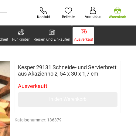
Anmelden
Kontakt
Beliebte
Warenkorb
dheit
Für Kinder
Reisen und Einkaufen
Ausverkauf
Kesper 29131 Schneide- und Servierbrett
aus Akazienholz, 54 x 30 x 1,7 cm
Ausverkauft
In den Warenkorb
Katalognummer:
136379