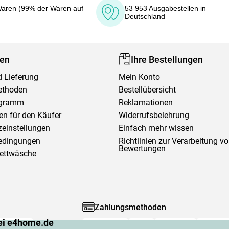
aren (99% der Waren auf
53 953 Ausgabestellen in
Deutschland
fen
Ihre Bestellungen
 Lieferung
Mein Konto
ethoden
Bestellübersicht
ogramm
Reklamationen
en für den Käufer
Widerrufsbelehrung
einstellungen
Einfach mehr wissen
edingungen
Richtlinien zur Verarbeitung v
Bewertungen
Bettwäsche
Zahlungsmethoden
ei e4home.de