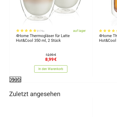
er
auf lager
3179x
4Home Thermogläser für Latte
4Home The
Hot&Cool 350 ml, 2 Stück
Hot&Cool 
12,99 €
8,99
€
In den Warenkorb
Next
Zuletzt angesehen