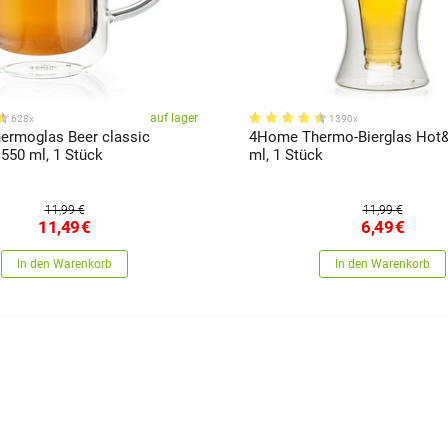
auf lager
628x
1390x
rmoglas Beer classic
4Home Thermo-Bierglas Hot
550 ml, 1 Stück
ml, 1 Stück
11,99 €
11,99 €
11,49
€
6,49
€
In den Warenkorb
In den Warenkorb