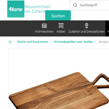
Bequemlichkeit
von Zuhause
Wohntextilien
Möbel
Zubehör und Dekorationen
Küche und Esszimmer
Schneideplatten und -bretter
Kesper 