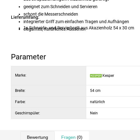
geeignet zum Schneiden und Servieren
schont die Messerschneiden
Lieferumfang:
integrierter Griff zum einfachen Tragen und Aufhängen
1x Schneide- und Servierbrett aus Akazienholz 54 x 30 cm
elegantes, natürliches Aussehen
Parameter
Marke:
Kesper
Breite:
54 cm
Farbe:
natürlich
Geschirrspüler:
Nein
Bewertung
Fragen
(0)