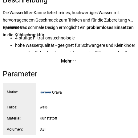
Beschreibung
Die Wasserfilter-Kanne liefert reines, hochwertiges Wasser mit
hervorragendem Geschmack zum Trinken und für die Zubereitung von
Speisen. Das schmale Design ermöglicht ein
Parameter:
problemloses Einsetzen
in die Kühlschranktür
.
4-stufige Filtrationstechnologie
hohe Wasserqualität - geeignet für Schwangere und Kleinkinder
manueller Kalender, der anzeigt, wann der Filter gewechselt
werden muss
Mehr
reduziert die Wasserhärte und reguliert die Alkalinität des
Parameter
Wassers
Reduziert Schwermetalle, behält aber gesunde Mineralien
zurück
Marke:
Orava
Farbe:
weiß
Material:
Kunststoff
Volumen:
3,8 l