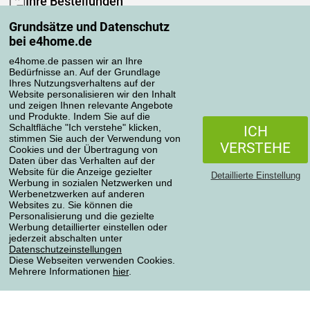
Ihre Bestellungen
Mein Konto
Grundsätze und Datenschutz
bei e4home.de
Bestellübersicht
Reklamationen
e4home.de passen wir an Ihre
Widerrufsbelehrung
Bedürfnisse an. Auf der Grundlage
Ihres Nutzungsverhaltens auf der
Einfach mehr wissen
Website personalisieren wir den Inhalt
Richtlinien zur Verarbeitung von Bewertungen
und zeigen Ihnen relevante Angebote
und Produkte. Indem Sie auf die
Schaltfläche "Ich verstehe" klicken,
ICH
stimmen Sie auch der Verwendung von
Transportarten
VERSTEHE
Cookies und der Übertragung von
Daten über das Verhalten auf der
Website für die Anzeige gezielter
Detaillierte Einstellung
Werbung in sozialen Netzwerken und
Zahlungsmethoden
Werbenetzwerken auf anderen
Websites zu. Sie können die
Personalisierung und die gezielte
Werbung detaillierter einstellen oder
Zuverlässiger Shop
jederzeit abschalten unter
Datenschutzeinstellungen
Diese Webseiten verwenden Cookies.
Mehrere Informationen
hier
.