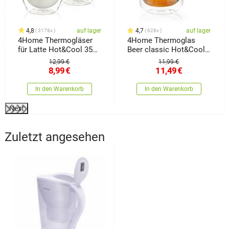
4,8
auf lager
4,7
auf lager
3178x
628x
4Home Thermogläser
4Home Thermoglas
für Latte Hot&Cool 350
Beer classic Hot&Cool
ml, 2 Stück
550 ml, 1 Stück
12,99 €
11,99 €
8,99
€
11,49
€
In den Warenkorb
In den Warenkorb
Next
Zuletzt angesehen