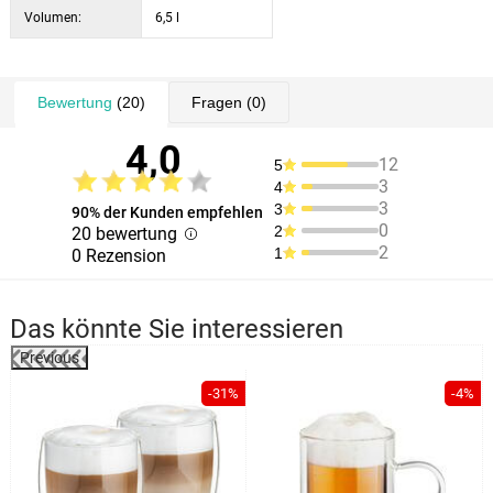
Volumen:
6,5 l
Bewertung
(20)
Fragen
(0)
4,0
12
5
3
4
3
3
90% der Kunden empfehlen
0
2
20 bewertung
2
1
0 Rezension
Das könnte Sie interessieren
Previous
%
-31%
-4%