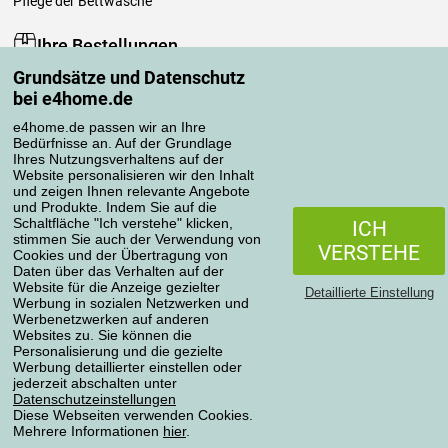
Pflege der Bettwäsche
Ihre Bestellungen
Grundsätze und Datenschutz
Mein Konto
bei e4home.de
Bestellübersicht
Reklamationen
e4home.de passen wir an Ihre
Bedürfnisse an. Auf der Grundlage
Widerrufsbelehrung
Ihres Nutzungsverhaltens auf der
Einfach mehr wissen
Website personalisieren wir den Inhalt
und zeigen Ihnen relevante Angebote
Richtlinien zur Verarbeitung von Bewertungen
und Produkte. Indem Sie auf die
Schaltfläche "Ich verstehe" klicken,
ICH
stimmen Sie auch der Verwendung von
Transportarten
VERSTEHE
Cookies und der Übertragung von
Daten über das Verhalten auf der
Website für die Anzeige gezielter
Detaillierte Einstellung
Werbung in sozialen Netzwerken und
Zahlungsmethoden
Werbenetzwerken auf anderen
Websites zu. Sie können die
Personalisierung und die gezielte
Werbung detaillierter einstellen oder
jederzeit abschalten unter
Zuverlässiger Shop
Datenschutzeinstellungen
Diese Webseiten verwenden Cookies.
Mehrere Informationen
hier
.