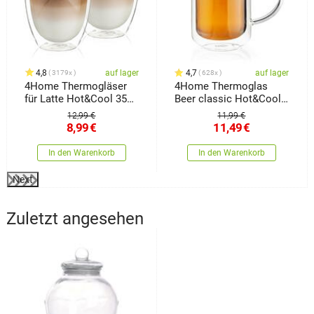
4,8
auf lager
4,7
auf lager
3179x
628x
4Home Thermogläser
4Home Thermoglas
für Latte Hot&Cool 350
Beer classic Hot&Cool
ml, 2 Stück
550 ml, 1 Stück
12,99 €
11,99 €
8,99
€
11,49
€
In den Warenkorb
In den Warenkorb
Next
Zuletzt angesehen