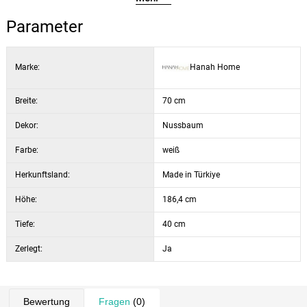
Farbe:
Nussbaum + Weiß
Parameter
offene Regale, Schublade und Unterschrank
Marke:
Hanah Home
Breite:
70 cm
Dekor:
Nussbaum
Farbe:
weiß
Herkunftsland:
Made in Türkiye
Höhe:
186,4 cm
Tiefe:
40 cm
Zerlegt:
Ja
Bewertung
Fragen
(0)