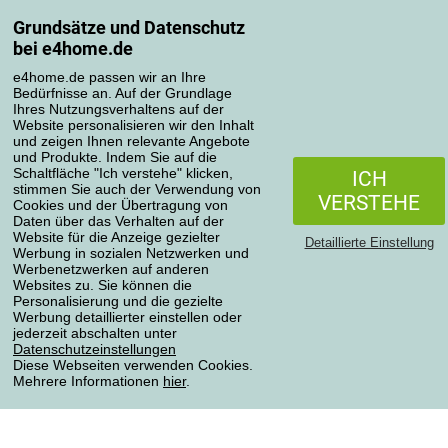
Grundsätze und Datenschutz
Mein Konto
bei e4home.de
Bestellübersicht
Reklamationen
e4home.de passen wir an Ihre
Bedürfnisse an. Auf der Grundlage
Widerrufsbelehrung
Ihres Nutzungsverhaltens auf der
Einfach mehr wissen
Website personalisieren wir den Inhalt
und zeigen Ihnen relevante Angebote
Richtlinien zur Verarbeitung von Bewertungen
und Produkte. Indem Sie auf die
Schaltfläche "Ich verstehe" klicken,
ICH
stimmen Sie auch der Verwendung von
Transportarten
VERSTEHE
Cookies und der Übertragung von
Daten über das Verhalten auf der
Website für die Anzeige gezielter
Detaillierte Einstellung
Werbung in sozialen Netzwerken und
Zahlungsmethoden
Werbenetzwerken auf anderen
Websites zu. Sie können die
Personalisierung und die gezielte
Werbung detaillierter einstellen oder
jederzeit abschalten unter
Zuverlässiger Shop
Datenschutzeinstellungen
Diese Webseiten verwenden Cookies.
Mehrere Informationen
hier
.