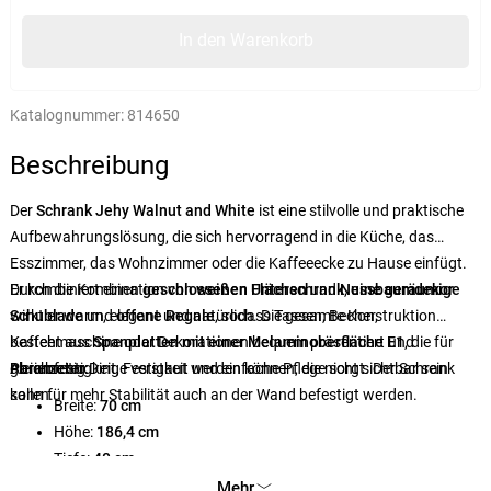
In den Warenkorb
Katalognummer:
814650
Beschreibung
Der
Schrank Jehy Walnut and White
ist eine stilvolle und praktische
Aufbewahrungslösung, die sich hervorragend in die Küche, das
Esszimmer, das Wohnzimmer oder die Kaffeeecke zu Hause einfügt.
Er kombiniert einen
Durch die Kombination von
geschlossenen Unterschrank
weißen Flächen
und
Nussbaumdekor
,
eine geräumige
Schublade
wirkt er warm, elegant und natürlich. Die gesamte Konstruktion
und
offene Regale
, sodass Tassen, Becher,
Kaffeemaschine oder Dekorationen bequem präsentiert und
besteht aus
Spanplatten mit einer Melaminoberfläche E1
, die für
gleichzeitig Dinge verstaut werden können, die nicht sichtbar sein
Abriebfestigkeit, Festigkeit und einfache Pflege sorgt. Der Schrank
Parameter:
sollen.
kann für mehr Stabilität auch an der Wand befestigt werden.
Breite:
70 cm
Höhe:
186,4 cm
Tiefe:
40 cm
Material:
Spanplatte mit Melaminoberfläche E1
Mehr