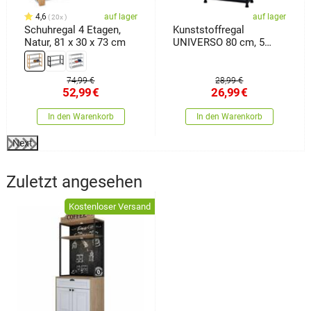
4,6
auf lager
auf lager
20x
Schuhregal 4 Etagen,
Kunststoffregal
Natur, 81 x 30 x 73 cm
UNIVERSO 80 cm, 5
Einlegeböden
74,99 €
28,99 €
52,99
€
26,99
€
In den Warenkorb
In den Warenkorb
Next
Zuletzt angesehen
Kostenloser Versand