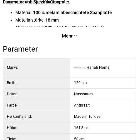
Lernen und Arbeiten am Computer.
Parameter und Spezifikationen:
Material:
100 % melaminbeschichtete Spanplatte
Materialstärke:
18 mm
Abmessungen:
120 × 161,8 × 50 cm
(B × H × T)
Farbe/Dekor:
Nussbaum/Anthrazit
Mehr
Parameter
Marke:
Hanah Home
Breite:
120 cm
Dekor:
Nussbaum
Farbe:
Anthrazit
Herkunftsland:
Made in Türkiye
Höhe:
161,8 cm
Tiefe:
50 cm