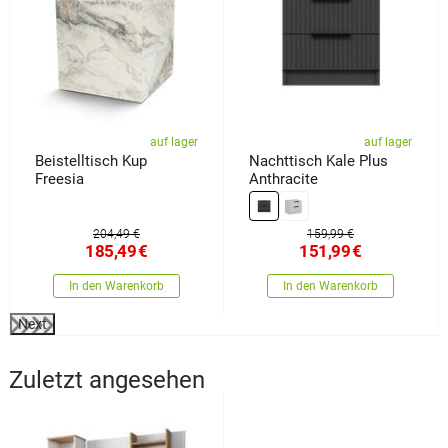
auf lager
auf lager
Beistelltisch Kup
Nachttisch Kale Plus
Freesia
Anthracite
204,49 €
159,99 €
185,49
€
151,99
€
In den Warenkorb
In den Warenkorb
Next
Zuletzt angesehen