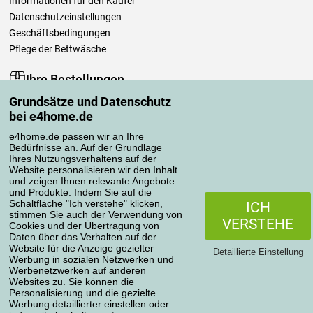
Informationen für den Käufer
Datenschutzeinstellungen
Geschäftsbedingungen
Pflege der Bettwäsche
Ihre Bestellungen
Grundsätze und Datenschutz
Mein Konto
bei e4home.de
Bestellübersicht
Reklamationen
e4home.de passen wir an Ihre
Bedürfnisse an. Auf der Grundlage
Widerrufsbelehrung
Ihres Nutzungsverhaltens auf der
Einfach mehr wissen
Website personalisieren wir den Inhalt
und zeigen Ihnen relevante Angebote
Richtlinien zur Verarbeitung von Bewertungen
und Produkte. Indem Sie auf die
Schaltfläche "Ich verstehe" klicken,
ICH
stimmen Sie auch der Verwendung von
Transportarten
VERSTEHE
Cookies und der Übertragung von
Daten über das Verhalten auf der
Website für die Anzeige gezielter
Detaillierte Einstellung
Werbung in sozialen Netzwerken und
Zahlungsmethoden
Werbenetzwerken auf anderen
Websites zu. Sie können die
Personalisierung und die gezielte
Werbung detaillierter einstellen oder