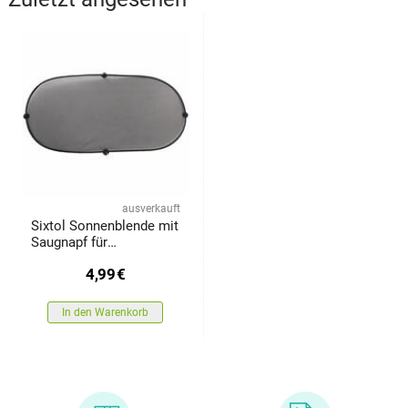
ausverkauft
Sixtol Sonnenblende mit
Saugnapf für
Autofenster CAR
4,99
€
SUNSHADE 8, 100 x 50
cm
In den Warenkorb