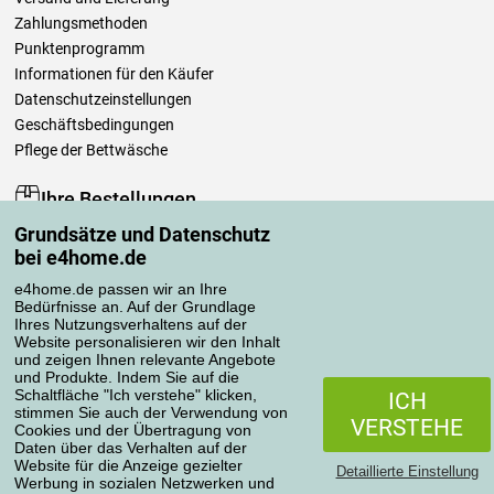
Zahlungsmethoden
Punktenprogramm
Informationen für den Käufer
Datenschutzeinstellungen
Geschäftsbedingungen
Pflege der Bettwäsche
Ihre Bestellungen
Grundsätze und Datenschutz
Mein Konto
bei e4home.de
Bestellübersicht
Reklamationen
e4home.de passen wir an Ihre
Bedürfnisse an. Auf der Grundlage
Widerrufsbelehrung
Ihres Nutzungsverhaltens auf der
Einfach mehr wissen
Website personalisieren wir den Inhalt
und zeigen Ihnen relevante Angebote
Richtlinien zur Verarbeitung von Bewertungen
und Produkte. Indem Sie auf die
Schaltfläche "Ich verstehe" klicken,
ICH
stimmen Sie auch der Verwendung von
Transportarten
VERSTEHE
Cookies und der Übertragung von
Daten über das Verhalten auf der
Website für die Anzeige gezielter
Detaillierte Einstellung
Werbung in sozialen Netzwerken und