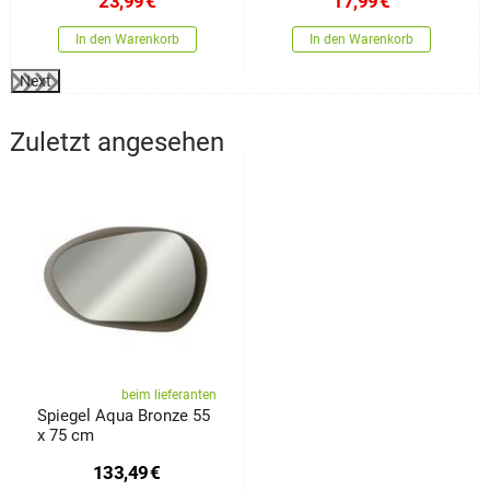
23,99
€
17,99
€
In den Warenkorb
In den Warenkorb
Next
Zuletzt angesehen
beim lieferanten
Spiegel Aqua Bronze 55
x 75 cm
133,49
€