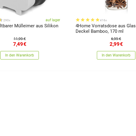
auf lager
290x
416x
tbarer Mülleimer aus Silikon
4Home Vorratsdose aus Glas
Deckel Bamboo, 170 ml
11,99 €
6,99 €
7,49
€
2,99
€
In den Warenkorb
In den Warenkorb