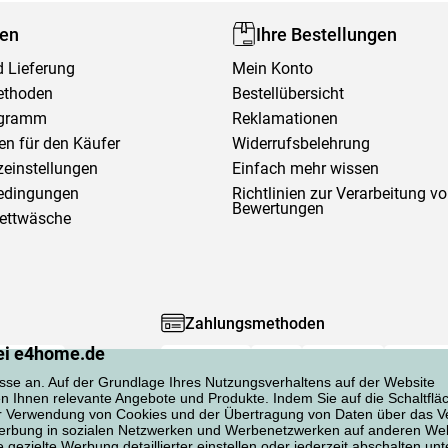
fen
Ihre Bestellungen
 Lieferung
Mein Konto
ethoden
Bestellübersicht
ogramm
Reklamationen
en für den Käufer
Widerrufsbelehrung
einstellungen
Einfach mehr wissen
edingungen
Richtlinien zur Verarbeitung v
Bewertungen
Bettwäsche
Zahlungsmethoden
ei e4home.de
sse an. Auf der Grundlage Ihres Nutzungsverhaltens auf der Website
en Ihnen relevante Angebote und Produkte. Indem Sie auf die Schaltflä
er Verwendung von Cookies und der Übertragung von Daten über das Ve
 Werbung in sozialen Netzwerken und Werbenetzwerken auf anderen Web
gezielte Werbung detaillierter einstellen oder jederzeit abschalten unt