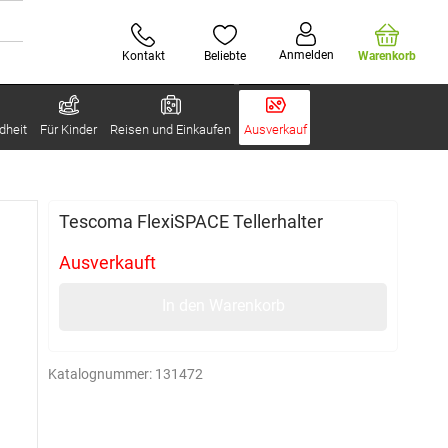
Anmelden
Kontakt
Beliebte
Warenkorb
dheit
Für Kinder
Reisen und Einkaufen
Ausverkauf
Tescoma FlexiSPACE Tellerhalter
Ausverkauft
In den Warenkorb
Katalognummer:
131472