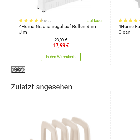
er
auf lager
592x
x
4Home Nischenregal auf Rollen Slim
4Home Fal
Jim
Clean
23,99 €
17,99
€
In den Warenkorb
Next
Zuletzt angesehen