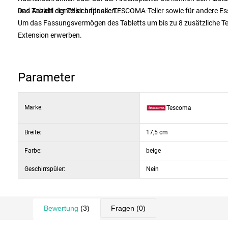
und Anzahl der Teller anpassen.
Das Tablett eignet sich für alle TESCOMA-Teller sowie für andere E
Um das Fassungsvermögen des Tabletts um bis zu 8 zusätzliche Tell
Extension erwerben.
Parameter
Marke:
Tescoma
Breite:
17,5 cm
Farbe:
beige
Geschirrspüler:
Nein
Bewertung
(3)
Fragen
(0)