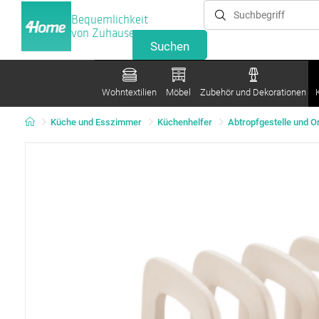
Bequemlichkeit
von Zuhause
Wohntextilien
Möbel
Zubehör und Dekorationen
Küche und Esszimmer
Küchenhelfer
Abtropfgestelle und O