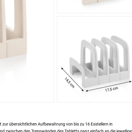
t zur übersichtlichen Aufbewahrung von bis zu 16 Esstellern in
nd zwischen den Trennwänden des Tabletts ganz einfach an die jeweilige