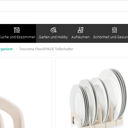
Küche und Esszimmer
Garten und Hobby
Aufräumen
Schönheit und Gesun
rganizer
Tescoma FlexiSPACE Tellerhalter