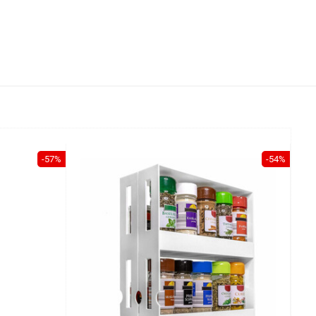
-57%
-54%