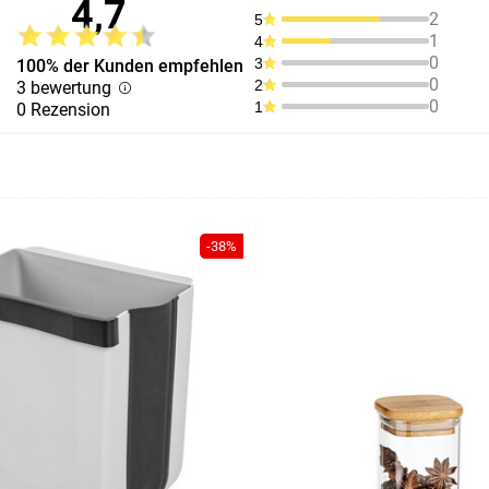
4,7
2
5
1
4
0
3
100% der Kunden empfehlen
0
2
3 bewertung
0
1
0 Rezension
-38%