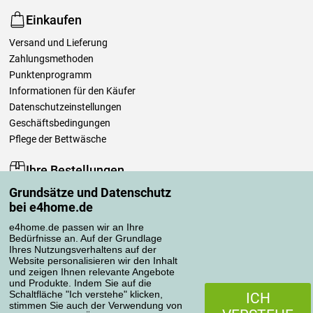
Einkaufen
Versand und Lieferung
Zahlungsmethoden
Punktenprogramm
Informationen für den Käufer
Datenschutzeinstellungen
Geschäftsbedingungen
Pflege der Bettwäsche
Ihre Bestellungen
Grundsätze und Datenschutz
Mein Konto
bei e4home.de
Bestellübersicht
Reklamationen
e4home.de passen wir an Ihre
Bedürfnisse an. Auf der Grundlage
Widerrufsbelehrung
Ihres Nutzungsverhaltens auf der
Einfach mehr wissen
Website personalisieren wir den Inhalt
und zeigen Ihnen relevante Angebote
Richtlinien zur Verarbeitung von Bewertungen
und Produkte. Indem Sie auf die
Schaltfläche "Ich verstehe" klicken,
ICH
stimmen Sie auch der Verwendung von
Transportarten