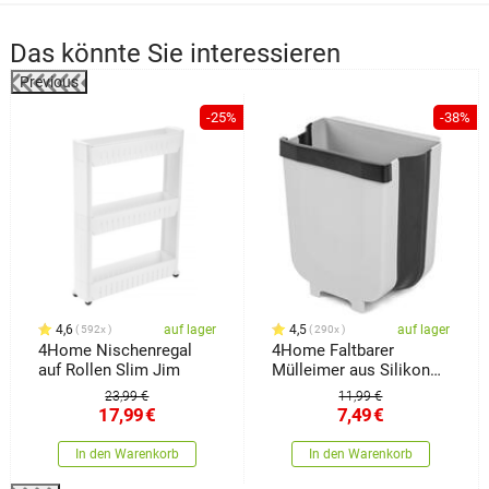
Das könnte Sie interessieren
Previous
-25%
-38%
4,6
auf lager
4,5
auf lager
592x
290x
4Home Nischenregal
4Home Faltbarer
auf Rollen Slim Jim
Mülleimer aus Silikon
Clean
23,99 €
11,99 €
17,99
€
7,49
€
In den Warenkorb
In den Warenkorb