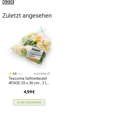
Next
Zuletzt angesehen
4,8
ausverkauft
4x
Tescoma Gefrierbeutel
4FOOD 25 x 30 cm , 3 l,
40 Stück
4,99
€
In den Warenkorb