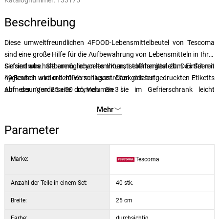
Katalognummer:
133175
Beschreibung
Diese umweltfreundlichen 4FOOD-Lebensmittelbeutel von Tescoma
sind eine große Hilfe für die Aufbewahrung von Lebensmitteln in Ihrer
Gefriertruhe. Sie ermöglichen es Ihnen, Lebensmittel zum Einfrieren
Sie sind aus haltbarem, recyceltem Kunststoff hergestellt. Das Set mit
hygienisch und ordentlich zu lagern. Dank des aufgedruckten Etiketts
40 Beuteln wird mit 40 Verschlussstreifen geliefert.
auf der Vorderseite können Sie sie im Gefrierschrank leicht
Abmessungen: 25 x 30 cm, Volumen 3 l.
unterscheiden.
Mehr
Parameter
Marke:
Tescoma
Anzahl der Teile in einem Set:
40 stk.
Breite:
25 cm
Farbe:
durchsichtig