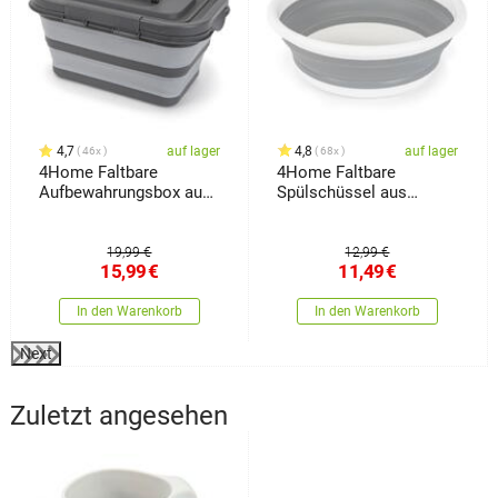
4,7
auf lager
4,8
auf lager
46x
68x
4Home Faltbare
4Home Faltbare
Aufbewahrungsbox aus
Spülschüssel aus
Silikon mit Deckel
Silikon Clean
Storage
19,99 €
12,99 €
15,99
€
11,49
€
In den Warenkorb
In den Warenkorb
Next
Zuletzt angesehen