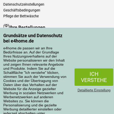
Datenschutzeinstellungen
Geschäftsbedingungen
Pflege der Bettwäsche
Ihre Bestellungen
Grundsätze und Datenschutz
Mein Konto
bei e4home.de
Bestellübersicht
Reklamationen
e4home.de passen wir an Ihre
Bedürfnisse an. Auf der Grundlage
Widerrufsbelehrung
Ihres Nutzungsverhaltens auf der
Einfach mehr wissen
Website personalisieren wir den Inhalt
und zeigen Ihnen relevante Angebote
Richtlinien zur Verarbeitung von Bewertungen
und Produkte. Indem Sie auf die
Schaltfläche "Ich verstehe" klicken,
ICH
stimmen Sie auch der Verwendung von
Transportarten
VERSTEHE
Cookies und der Übertragung von
Daten über das Verhalten auf der
Website für die Anzeige gezielter
Detaillierte Einstellung
Werbung in sozialen Netzwerken und
Zahlungsmethoden
Werbenetzwerken auf anderen
Websites zu. Sie können die
Personalisierung und die gezielte
Werbung detaillierter einstellen oder
jederzeit abschalten unter