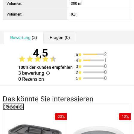
Volumen:
300 ml
Volumen:
0,3 l
Bewertung
(3)
Fragen
(0)
4,5
2
5
1
4
0
3
100% der Kunden empfehlen
0
2
3 bewertung
0
1
0 Rezension
Das könnte Sie interessieren
Previous
%
-20%
-12%