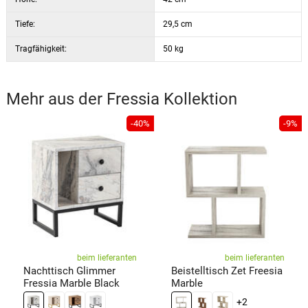
Tiefe:
29,5 cm
Tragfähigkeit:
50 kg
Mehr aus der
Fressia
Kollektion
-40%
-9%
beim lieferanten
beim lieferanten
Nachttisch Glimmer
Beistelltisch Zet Freesia
Fressia Marble Black
Marble
+2