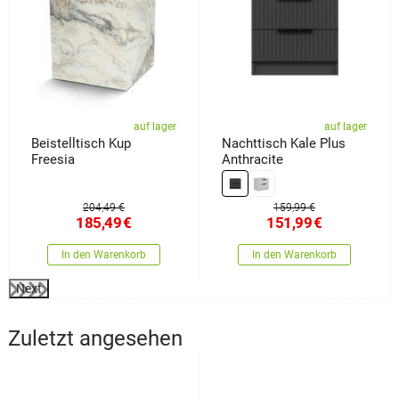
auf lager
auf lager
Beistelltisch Kup
Nachttisch Kale Plus
Freesia
Anthracite
204,49 €
159,99 €
185,49
€
151,99
€
In den Warenkorb
In den Warenkorb
Next
Zuletzt angesehen