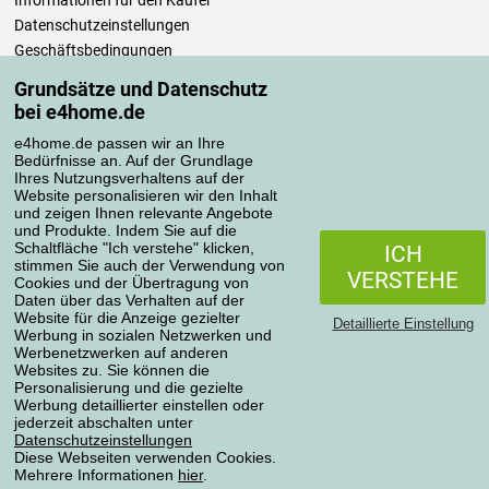
Informationen für den Käufer
Datenschutzeinstellungen
Geschäftsbedingungen
Pflege der Bettwäsche
Grundsätze und Datenschutz
bei e4home.de
Ihre Bestellungen
e4home.de passen wir an Ihre
Mein Konto
Bedürfnisse an. Auf der Grundlage
Ihres Nutzungsverhaltens auf der
Bestellübersicht
Website personalisieren wir den Inhalt
Reklamationen
und zeigen Ihnen relevante Angebote
und Produkte. Indem Sie auf die
Widerrufsbelehrung
Schaltfläche "Ich verstehe" klicken,
ICH
Einfach mehr wissen
stimmen Sie auch der Verwendung von
VERSTEHE
Cookies und der Übertragung von
Richtlinien zur Verarbeitung von Bewertungen
Daten über das Verhalten auf der
Website für die Anzeige gezielter
Detaillierte Einstellung
Werbung in sozialen Netzwerken und
Transportarten
Werbenetzwerken auf anderen
Websites zu. Sie können die
Personalisierung und die gezielte
Werbung detaillierter einstellen oder
Zahlungsmethoden
jederzeit abschalten unter
Datenschutzeinstellungen
Diese Webseiten verwenden Cookies.
Mehrere Informationen
hier
.