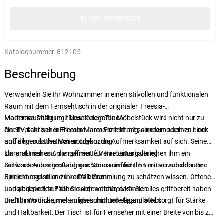
In den Warenkorb
Katalognummer:
812105
Beschreibung
Verwandeln Sie Ihr Wohnzimmer in einen stilvollen und funktionalen
Raum mit dem Fernsehtisch in der originalen Freesia-
Marmorausführung. Dieses elegante Möbelstück wird nicht nur zu
Modernes Design mit luxuriösem Touch
einem praktischen Element Ihrer Einrichtung, sondern auch zu einer
Der TV-Schrank in Freesia-Marmor zieht mit seinem modernen Look
auffälligen ästhetischen Ergänzung.
und dem subtilen Marmordekor die Aufmerksamkeit auf sich. Seine
klaren Linien und die raffinierte Verarbeitung verleihen ihm ein
Ein praktisches Arrangement für Ihre Unterhaltung
zeitloses Aussehen und machen es einfach, ihn mit verschiedenen
Sie werden den großzügigen Stauraum für Ihr Fernsehzubehör, Ihre
Einrichtungsstilen zu kombinieren.
Spielekonsolen und Ihre DVD-Sammlung zu schätzen wissen. Offene
und abgedeckte Fächer sorgen dafür, dass Sie alles griffbereit haben
Langlebigkeit, auf die Sie sich verlassen können
und Ihr Wohnzimmer aufgeräumt und elegant bleibt.
Die 18 mm dicke, melaminbeschichtete Spanplatte sorgt für Stärke
und Haltbarkeit. Der Tisch ist für Fernseher mit einer Breite von bis zu