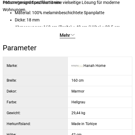
160 cm geeignet und damit eine vielseitige Lösung für moderne
Parameter und Spezifikationen:
Wohnungen.
Material: 100% melaminbeschichtete Spanplatte
Dicke: 18 mm
Abmessungen: 160 cm (Breite) x 42 cm (Höhe) x 29,5 cm
(Tiefe)
Mehr
Farbe: Freesia Marmor
Parameter
Marke:
Hanah Home
Breite:
160 cm
Dekor:
Marmor
Farbe:
Hellgrau
Gewicht:
29,44 kg
Herkunftsland:
Made in Türkiye
Höhe:
42 cm