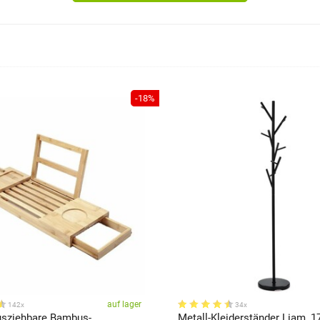
-18%
auf lager
142x
34x
sziehbare Bambus-
Metall-Kleiderständer Liam, 1