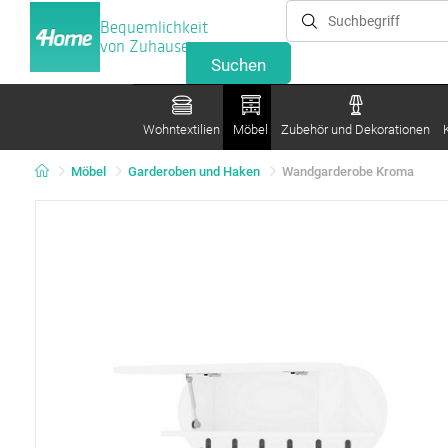
Bequemlichkeit
von Zuhause
Wohntextilien
Möbel
Zubehör und Dekorationen
Möbel
Garderoben und Haken
Wandgarderobe Kroma