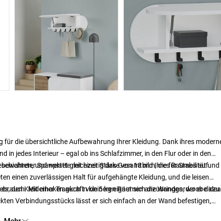
 für die übersichtliche Aufbewahrung Ihrer Kleidung. Dank ihres modern
d in jedes Interieur – egal ob ins Schlafzimmer, in den Flur oder in den
u bewahren, und wertet gleichzeitig das Gesamtbild Ihres Raumes auf.
hichteter Spanplatte mit einer Stärke von 18 mm, die für Stabilität und
ieten einen zuverlässigen Halt für aufgehängte Kleidung, und die leisen
brauch. Mit einer Tragkraft von 5 kg eignet sich die Wandgarderobe ideal
es, den Kleiderhaken auch in kleineren Räumen anzubringen, wo er dazu
ckten Verbindungsstücks lässt er sich einfach an der Wand befestigen,
 ihm zudem ein frisches und elegantes Aussehen, das sich leicht mit and