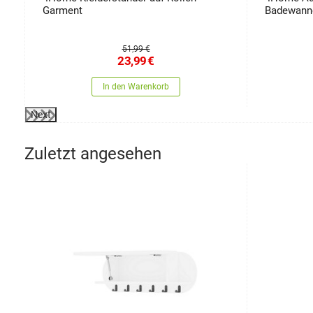
Garment
Badewann
51,99 €
23,99
€
In den Warenkorb
Next
Zuletzt angesehen