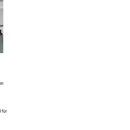
en
 für
eren