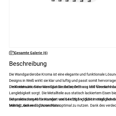
Gesamte Galerie (6)
Beschreibung
Die Wandgarderobe Kroma ist eine elegante und funktionale Lösung
Designs in Weiß wirkt sie klar und luftig und passt somit hervorragen
Umkleideraum. Sie unterstützt Sie dabei, Ordnung und Übersicht z
Die Konstruktion der Wandgarderobe besteht aus 100 % melaminbesc
Langlebigkeit sorgt. Die Metallteile aus statisch lackiertem Eisen b
Scharniere sorgen für Komfort und Leichtgängigkeit im täglichen Ge
Die praktischen Abmessungen von 84 × 28,5 × 15,5 cm ermöglichen 
Mäntel, Jacken und Accessoires.
beiträgt, den verfügbaren Platz optimal zu nutzen. Dank des verde
wodurch Sie wertvolle Bodenfläche sparen. Die weiße Farbe verleiht