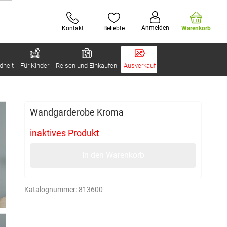
Anmelden
Kontakt
Beliebte
Warenkorb
dheit
Für Kinder
Reisen und Einkaufen
Ausverkauf
Wandgarderobe Kroma
inaktives Produkt
In den Warenkorb
Katalognummer:
813600