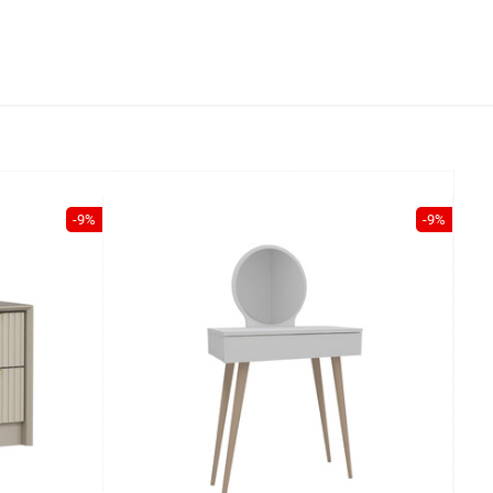
-9%
-9%