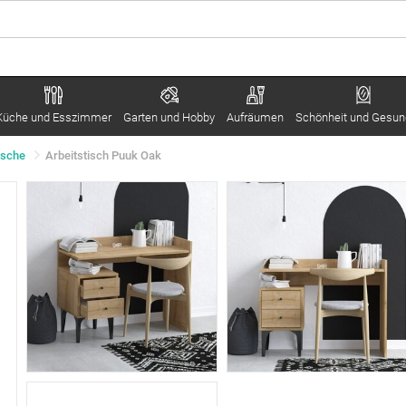
Küche und Esszimmer
Garten und Hobby
Aufräumen
Schönheit und Gesun
ische
Arbeitstisch Puuk Oak