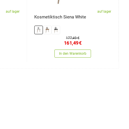
auf lager
auf lager
Kosmetiktisch Siena White
N
177,49 €
161,49
€
In den Warenkorb