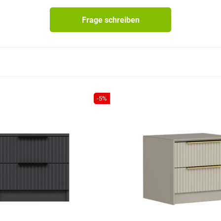
Frage schreiben
-5%