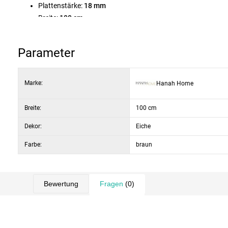
Plattenstärke:
18 mm
Breite:
100 cm
Höhe:
80 cm
Tiefe:
45 cm
Parameter
Farbe/Dekor:
Eiche
Marke:
Hanah Home
Breite:
100 cm
Dekor:
Eiche
Farbe:
braun
Bewertung
Fragen
(0)