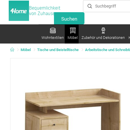
Bequemlichkeit
von Zuhause
Wohntextilien
Möbel
Zubehör und Dekorationen
Möbel
Tische und Beistelltische
Arbeitstische und Schreibt