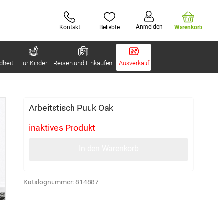
Anmelden
Kontakt
Beliebte
Warenkorb
dheit
Für Kinder
Reisen und Einkaufen
Ausverkauf
Arbeitstisch Puuk Oak
inaktives Produkt
In den Warenkorb
Katalognummer:
814887