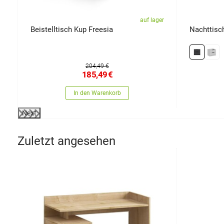
er
auf lager
Beistelltisch Kup Freesia
Nachttisch
204,49 €
185,49
€
In den Warenkorb
Next
Zuletzt angesehen