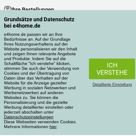
Ihre Bestellungen
Grundsätze und Datenschutz
Mein Konto
bei e4home.de
Bestellübersicht
Reklamationen
e4home.de passen wir an Ihre
Bedürfnisse an. Auf der Grundlage
Widerrufsbelehrung
Ihres Nutzungsverhaltens auf der
Einfach mehr wissen
Website personalisieren wir den Inhalt
und zeigen Ihnen relevante Angebote
Richtlinien zur Verarbeitung von Bewertungen
und Produkte. Indem Sie auf die
Schaltfläche "Ich verstehe" klicken,
ICH
stimmen Sie auch der Verwendung von
Transportarten
VERSTEHE
Cookies und der Übertragung von
Daten über das Verhalten auf der
Website für die Anzeige gezielter
Detaillierte Einstellung
Werbung in sozialen Netzwerken und
Zahlungsmethoden
Werbenetzwerken auf anderen
Websites zu. Sie können die
Personalisierung und die gezielte
Werbung detaillierter einstellen oder
jederzeit abschalten unter
Zuverlässiger Shop
Datenschutzeinstellungen
Diese Webseiten verwenden Cookies.
Mehrere Informationen
hier
.