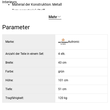
Interieurs.
Material der Konstruktion: Metall
Bezugsmaterial: Stoff
Farbe des Gestells: Schwarz (matt)
Mehr
Funktion: Fußstütze
Parameter
Design: vertikale Ziernähte an der Rückenlehne
Anzahl der Teile pro Packung: 4 Stück
Geeignete Einsatzbereiche: Küchenbar, Esszimmerinsel,
Marke:
Autronic
Restaurant, Büroräume
Sitzbreite 43 cm
Anzahl der Teile in einem Set:
4 stk.
Sitztiefe 36 cm
Breite:
43 cm
Sitzhöhe 76 cm
Farbe:
grün
Höhe:
101 cm
Tiefe:
51 cm
Tragfähigkeit:
120 kg