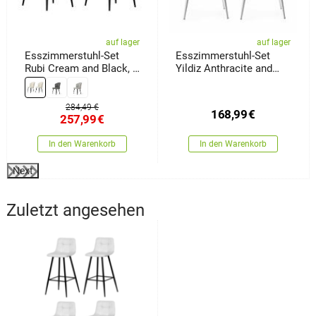
auf lager
auf lager
Esszimmerstuhl-Set
Esszimmerstuhl-Set
Rubi Cream and Black, 2
Yildiz Anthracite and
Stück
White, 2 Stück
284,49 €
168,99
€
257,99
€
In den Warenkorb
In den Warenkorb
Next
Zuletzt angesehen