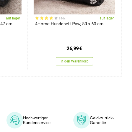
auf lager
auf lager
144x
 47 cm
4Home Hundebett Paw, 80 x 60 cm
4
4
26,99
€
In den Warenkorb
Hochwertiger
Geld-zurück-
Kundenservice
Garantie