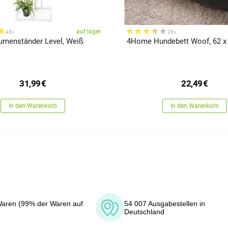
auf lager
45x
26x
menständer Level, Weiß
4Home Hundebett Woof, 62 x
31,99
€
22,49
€
In den Warenkorb
In den Warenkorb
aren (99% der Waren auf
54 007 Ausgabestellen in
Deutschland