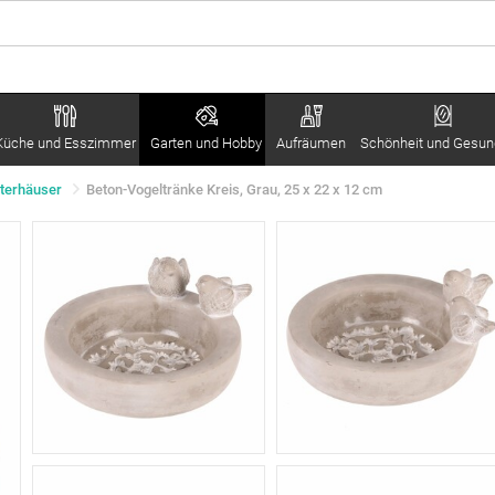
Küche und Esszimmer
Garten und Hobby
Aufräumen
Schönheit und Gesun
tterhäuser
Beton-Vogeltränke Kreis, Grau, 25 x 22 x 12 cm