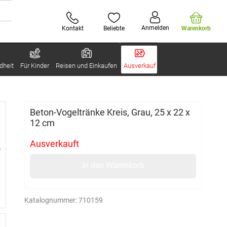
Anmelden
Kontakt
Beliebte
Warenkorb
dheit
Für Kinder
Reisen und Einkaufen
Ausverkauf
Beton-Vogeltränke Kreis, Grau, 25 x 22 x
12 cm
Ausverkauft
In den Warenkorb
Katalognummer:
710159