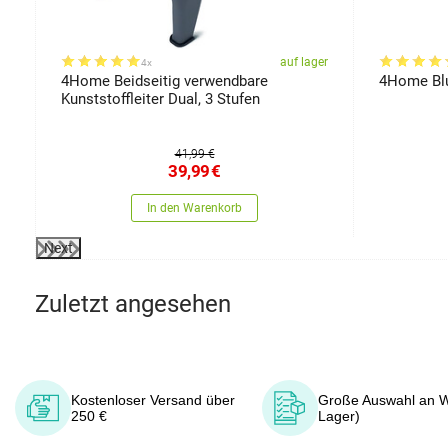
er
auf lager
4x
4Home Beidseitig verwendbare
4Home Blu
Kunststoffleiter Dual, 3 Stufen
41,99 €
39,99
€
In den Warenkorb
Next
Zuletzt angesehen
Kostenloser Versand über
Große Auswahl an W
250 €
Lager)