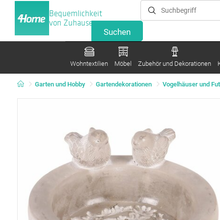
Bequemlichkeit
von Zuhause
Wohntextilien
Möbel
Zubehör und Dekorationen
Garten und Hobby
Gartendekorationen
Vogelhäuser und Fu