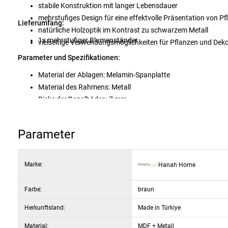
stabile Konstruktion mit langer Lebensdauer
mehrstufiges Design für eine effektvolle Präsentation von P
Lieferumfang:
natürliche Holzoptik im Kontrast zu schwarzem Metall
1x mehrstufiger Blumenständer
vielseitige Verwendungsmöglichkeiten für Pflanzen und Dek
Parameter und Spezifikationen:
Material der Ablagen: Melamin-Spanplatte
Material des Rahmens: Metall
Dicke der Regalböden: 7 mm
Abmessungen: 20 × 67 × 77 cm
Farbe: Naturholz, Schwarz
Parameter
Verwendung: Blumenständer, dekoratives Regal
Marke:
Hanah Home
Farbe:
braun
Herkunftsland:
Made in Türkiye
Material:
MDF + Metall