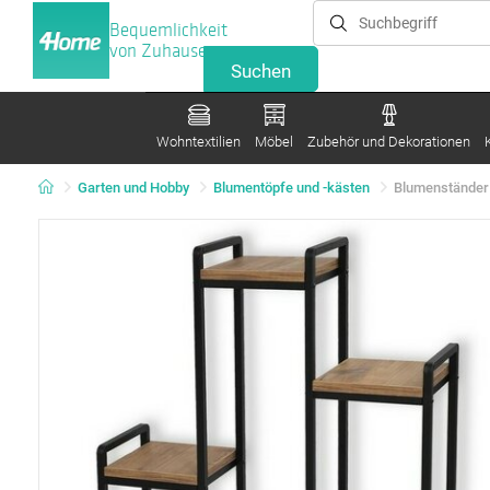
Bequemlichkeit
von Zuhause
Wohntextilien
Möbel
Zubehör und Dekorationen
Garten und Hobby
Blumentöpfe und -kästen
Blumenständer