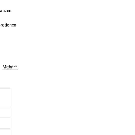
flanzen
orationen
Mehr