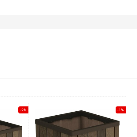
-2%
-1%