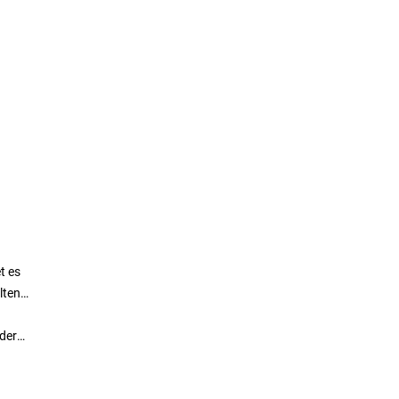
t es
lten.
der