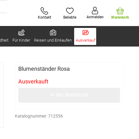
Anmelden
Kontakt
Beliebte
Warenkorb
dheit
Für Kinder
Reisen und Einkaufen
Ausverkauf
Blumenständer Rosa
Ausverkauft
In den Warenkorb
Katalognummer:
712556