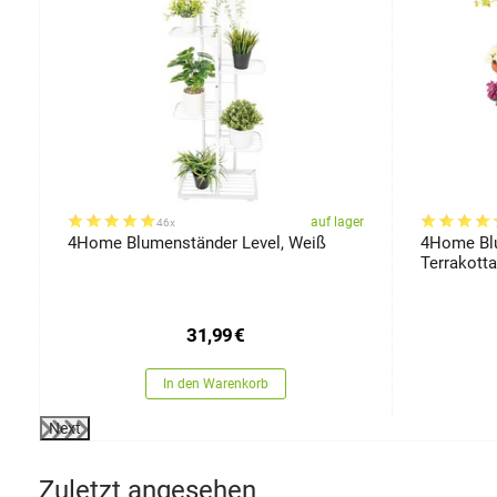
ssen
er
auf lager
46x
4Home Blumenständer Level, Weiß
4Home Blu
Terrakotta
31,99
€
In den Warenkorb
Next
Zuletzt angesehen