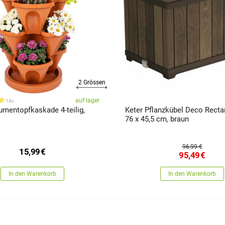
2 Grössen
auf lager
14x
mentopfkaskade 4-teilig,
Keter Pflanzkübel Deco Rectan
76 x 45,5 cm, braun
96,99 €
15,99
€
95,49
€
In den Warenkorb
In den Warenkorb