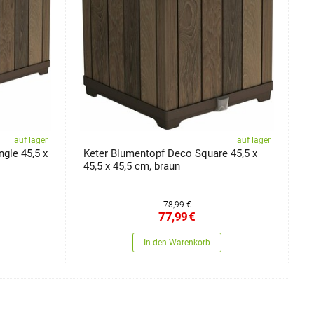
auf lager
auf lager
gle 45,5 x
Keter Blumentopf Deco Square 45,5 x
B
45,5 x 45,5 cm, braun
S
78,99 €
77,99
€
In den Warenkorb