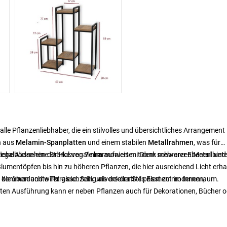
lle Pflanzenliebhaber, die ein stilvolles und übersichtliches Arrangement
n aus
Melamin-Spanplatten
und einem stabilen
Metallrahmen
, was für
ürliche Aussehen der Holzregale harmoniert mit dem schwarzen Metall und
 Regalböden eine Stärke von
7 mm
aufweisen. Dank mehrerer Ebenen biete
lumentöpfen bis hin zu höheren Pflanzen, die hier ausreichend Licht erha
 kommen und wirkt gleichzeitig als dekoratives Element im Innenraum.
ie überdachte Terrasse. Sein universeller Stil passt zu modernen,
sten Ausführung kann er neben Pflanzen auch für Dekorationen, Bücher o