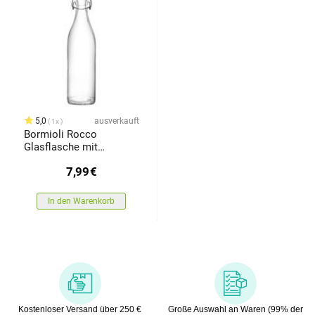
5,0
ausverkauft
1x
Bormioli Rocco
Glasflasche mit
Bügelverschluss Swing,
7,99
€
1 l
In den Warenkorb
Kostenloser Versand über 250 €
Große Auswahl an Waren (99% der