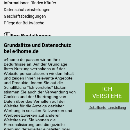
Informationen für den Käufer
Datenschutzeinstellungen
Geschäftsbedingungen
Pflege der Bettwäsche
Ihre Bestellungen
Grundsätze und Datenschutz
Mein Konto
bei e4home.de
Bestellübersicht
Reklamationen
e4home.de passen wir an Ihre
Bedürfnisse an. Auf der Grundlage
Widerrufsbelehrung
Ihres Nutzungsverhaltens auf der
Einfach mehr wissen
Website personalisieren wir den Inhalt
und zeigen Ihnen relevante Angebote
Richtlinien zur Verarbeitung von Bewertungen
und Produkte. Indem Sie auf die
Schaltfläche "Ich verstehe" klicken,
ICH
stimmen Sie auch der Verwendung von
Transportarten
VERSTEHE
Cookies und der Übertragung von
Daten über das Verhalten auf der
Website für die Anzeige gezielter
Detaillierte Einstellung
Werbung in sozialen Netzwerken und
Zahlungsmethoden
Werbenetzwerken auf anderen
Websites zu. Sie können die
Personalisierung und die gezielte
Werbung detaillierter einstellen oder