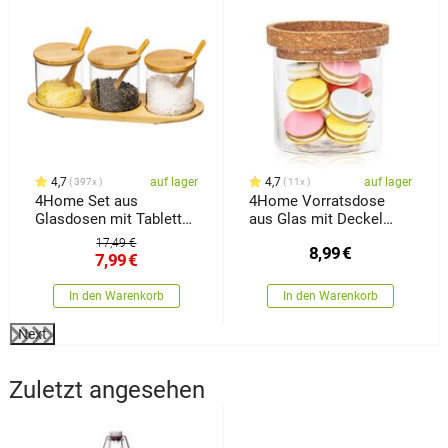
4,7
auf lager
4,7
auf lager
397x
11x
4Home Set aus
4Home Vorratsdose
Glasdosen mit Tablett
aus Glas mit Deckel
und Löffeln Bamboo,
Cork, 450 ml
17,49 €
8,99
€
310 ml
7,99
€
In den Warenkorb
In den Warenkorb
Next
Zuletzt angesehen