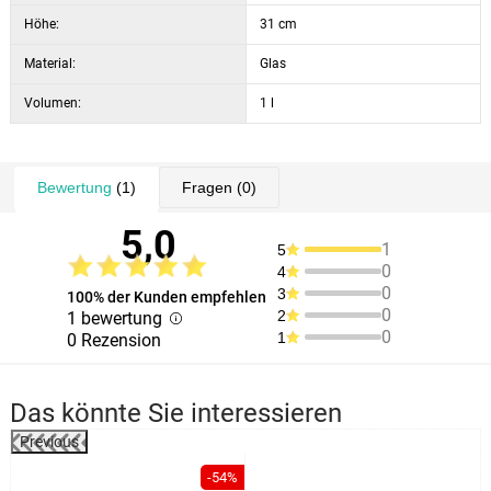
Höhe:
31 cm
Material:
Glas
Volumen:
1 l
Bewertung
(1)
Fragen
(0)
5,0
1
5
0
4
0
3
100% der Kunden empfehlen
0
2
1 bewertung
0
1
0 Rezension
Das könnte Sie interessieren
Previous
%
-54%