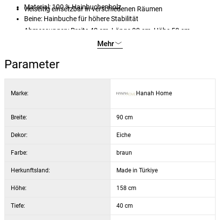
Material: 100 % Hainbuchenholz
vielseitig einsetzbar in verschiedenen Räumen
Beine: Hainbuche für höhere Stabilität
Abmessungen: Breite 40 cm, Länge 90 cm, Höhe 58 cm
Dekor: Eiche
Mehr
Parameter
Marke:
Hanah Home
Breite:
90 cm
Dekor:
Eiche
Farbe:
braun
Herkunftsland:
Made in Türkiye
Höhe:
158 cm
Tiefe:
40 cm