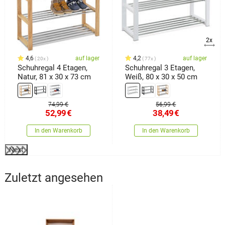
2x
4,6
auf lager
4,2
auf lager
20x
77x
Schuhregal 4 Etagen,
Schuhregal 3 Etagen,
Natur, 81 x 30 x 73 cm
Weiß, 80 x 30 x 50 cm
74,99 €
56,99 €
52,99
€
38,49
€
In den Warenkorb
In den Warenkorb
Next
Zuletzt angesehen