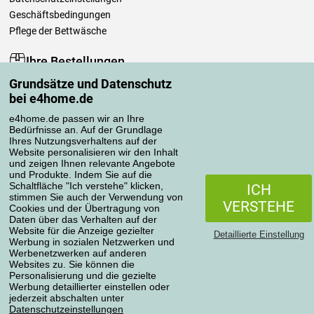
Geschäftsbedingungen
Pflege der Bettwäsche
Ihre Bestellungen
Grundsätze und Datenschutz
Mein Konto
bei e4home.de
Bestellübersicht
Reklamationen
e4home.de passen wir an Ihre
Bedürfnisse an. Auf der Grundlage
Widerrufsbelehrung
Ihres Nutzungsverhaltens auf der
Einfach mehr wissen
Website personalisieren wir den Inhalt
und zeigen Ihnen relevante Angebote
Richtlinien zur Verarbeitung von Bewertungen
und Produkte. Indem Sie auf die
Schaltfläche "Ich verstehe" klicken,
ICH
stimmen Sie auch der Verwendung von
Transportarten
VERSTEHE
Cookies und der Übertragung von
Daten über das Verhalten auf der
Website für die Anzeige gezielter
Detaillierte Einstellung
Werbung in sozialen Netzwerken und
Zahlungsmethoden
Werbenetzwerken auf anderen
Websites zu. Sie können die
Personalisierung und die gezielte
Werbung detaillierter einstellen oder
jederzeit abschalten unter
Zuverlässiger Shop
Datenschutzeinstellungen