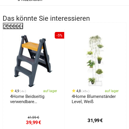
Das könnte Sie interessieren
Previous
%
-5%
4,9
auf lager
4,8
auf lager
4x
45x
4Home Beidseitig
4Home Blumenständer
verwendbare
Level, Weiß
Kunststoffleiter Dual, 3
Stufen
41,99 €
31,99
€
39,99
€