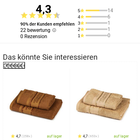
4,3
14
5
6
4
1
3
90% der Kunden empfehlen
1
2
22 bewertung
0
1
0 Rezension
Das könnte Sie interessieren
Previous
%
4,7
auf lager
4,7
auf lager
258x
653x