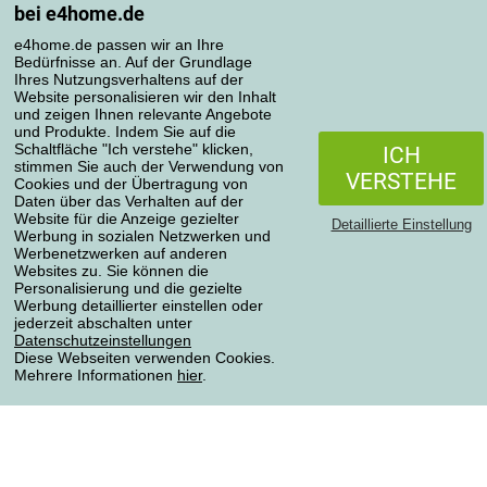
bei e4home.de
Bestellübersicht
Reklamationen
e4home.de passen wir an Ihre
Bedürfnisse an. Auf der Grundlage
Widerrufsbelehrung
Ihres Nutzungsverhaltens auf der
Einfach mehr wissen
Website personalisieren wir den Inhalt
und zeigen Ihnen relevante Angebote
Richtlinien zur Verarbeitung von Bewertungen
und Produkte. Indem Sie auf die
Schaltfläche "Ich verstehe" klicken,
ICH
stimmen Sie auch der Verwendung von
Transportarten
VERSTEHE
Cookies und der Übertragung von
Daten über das Verhalten auf der
Website für die Anzeige gezielter
Detaillierte Einstellung
Werbung in sozialen Netzwerken und
Zahlungsmethoden
Werbenetzwerken auf anderen
Websites zu. Sie können die
Personalisierung und die gezielte
Werbung detaillierter einstellen oder
jederzeit abschalten unter
Zuverlässiger Shop
Datenschutzeinstellungen
Diese Webseiten verwenden Cookies.
Mehrere Informationen
hier
.
Datenschutzerklärung