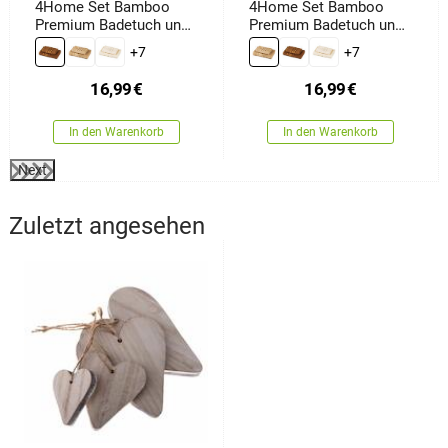
4Home Set Bamboo
4Home Set Bamboo
Premium Badetuch und
Premium Badetuch und
Handtuch Braun, 70 x
Handtuch Beige, 70 x
+7
+7
140 cm, 50 x 100 cm
140 cm, 50 x 100 cm
16,99
€
16,99
€
In den Warenkorb
In den Warenkorb
Next
Zuletzt angesehen