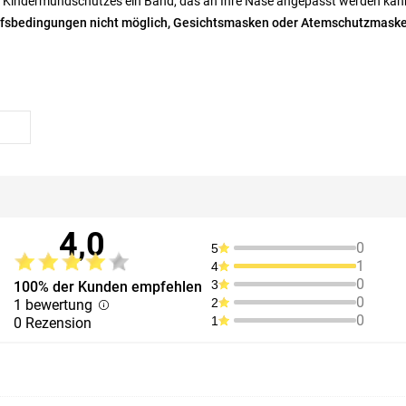
 Kindermundschutzes ein Band, das an Ihre Nase angepasst werden kan
ufsbedingungen nicht möglich, Gesichtsmasken oder Atemschutzmask
4,0
0
5
1
4
0
3
100% der Kunden empfehlen
0
2
1 bewertung
0
1
0 Rezension