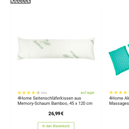
Previous
-40%
er
auf lager
308x
4Home Seitenschläferkissen aus
4Home Aku
Memory-Schaum Bamboo, 45 x 120 cm
Massagese
26,99
€
In den Warenkorb