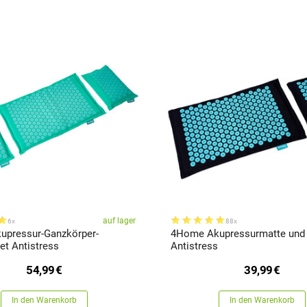
auf lager
6x
88x
pressur-Ganzkörper-
4Home Akupressurmatte und
t Antistress
Antistress
54,99
€
39,99
€
In den Warenkorb
In den Warenkorb