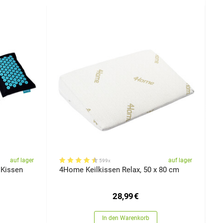
auf lager
auf lager
599x
 Kissen
4Home Keilkissen Relax, 50 x 80 cm
4
m
28,99
€
In den Warenkorb