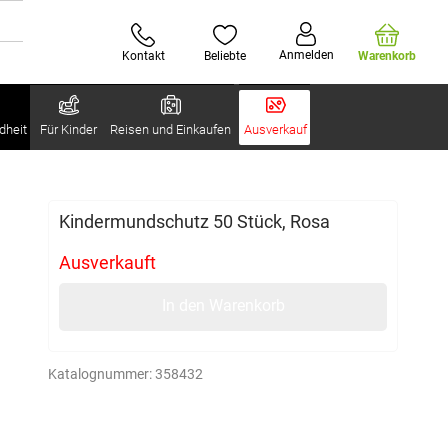
Anmelden
Kontakt
Beliebte
Warenkorb
dheit
Für Kinder
Reisen und Einkaufen
Ausverkauf
Kindermundschutz 50 Stück, Rosa
Ausverkauft
In den Warenkorb
Katalognummer:
358432