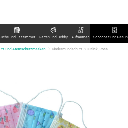
Küche und Esszimmer
Garten und Hobby
Aufräumen
Schönheit und Gesun
utz und Atemschutzmasken
Kindermundschutz 50 Stück, Rosa