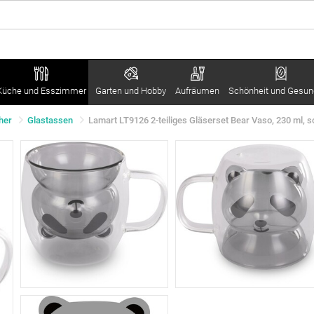
Küche und Esszimmer
Garten und Hobby
Aufräumen
Schönheit und Gesun
her
Glastassen
Lamart LT9126 2-teiliges Gläserset Bear Vaso, 230 ml, 