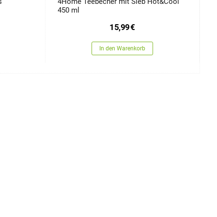
s
4Home Teebecher mit Sieb Hot&Cool
4
450 ml
B
15,99
€
In den Warenkorb