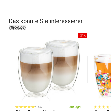
Das könnte Sie interessieren
Previous
-30%
-31%
er
auf lager
3178x