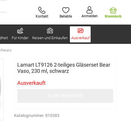
Anmelden
Kontakt
Beliebte
Warenkorb
dheit
Für Kinder
Reisen und Einkaufen
Ausverkauf
schwarz
Lamart LT9126 2-teiliges Gläserset Bear
Vaso, 230 ml, schwarz
Ausverkauft
In den Warenkorb
Katalognummer:
810383