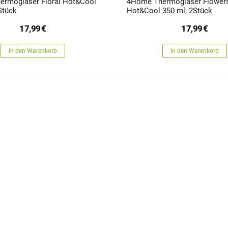
rmogläser Floral Hot&Cool
4Home Thermogläser Flower
Stück
Hot&Cool 350 ml, 2Stück
17,99
€
17,99
€
In den Warenkorb
In den Warenkorb