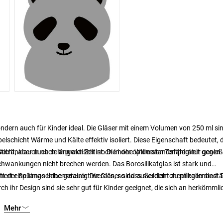
ondern auch für Kinder ideal. Die Gläser mit einem Volumen von 250 ml si
elschicht Wärme und Kälte effektiv isoliert. Diese Eigenschaft bedeutet, 
ihr Getränk auch nach längerer Zeit noch in der optimalen Temperatur genie
icht, aber auch sehr praktisch ist. Die hohe Widerstandsfähigkeit gegen
hwankungen nicht brechen werden. Das Borosilikatglas ist stark und
ert eine lange Lebensdauer. Die Gläser sind außerdem chemikalienbestä
 der Spülmaschine gereinigt werden, so dass sie leicht zu pflegen sind. 
ch ihr Design sind sie sehr gut für Kinder geeignet, die sich an herkömml
Mehr