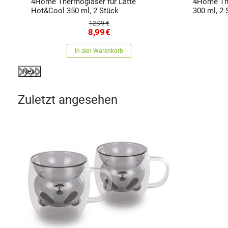
4Home Thermogläser für Latte
4Home The
Hot&Cool 350 ml, 2 Stück
300 ml, 2 
12,99 €
8,99
€
In den Warenkorb
Next
Zuletzt angesehen