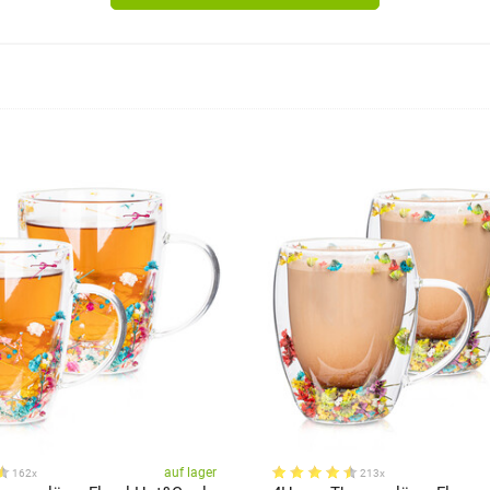
auf lager
162x
213x