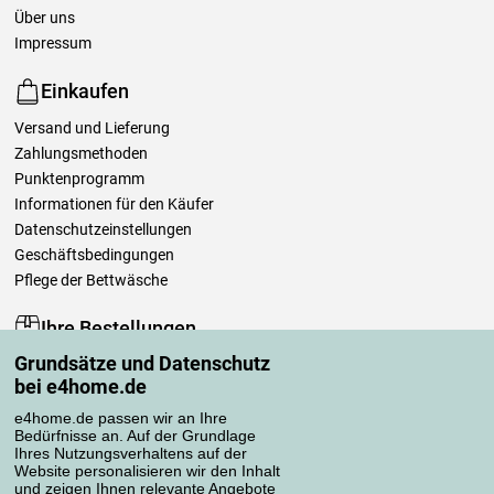
Über uns
Impressum
Einkaufen
Versand und Lieferung
Zahlungsmethoden
Punktenprogramm
Informationen für den Käufer
Datenschutzeinstellungen
Geschäftsbedingungen
Pflege der Bettwäsche
Ihre Bestellungen
Grundsätze und Datenschutz
Mein Konto
bei e4home.de
Bestellübersicht
Reklamationen
e4home.de passen wir an Ihre
Bedürfnisse an. Auf der Grundlage
Widerrufsbelehrung
Ihres Nutzungsverhaltens auf der
Einfach mehr wissen
Website personalisieren wir den Inhalt
und zeigen Ihnen relevante Angebote
Richtlinien zur Verarbeitung von Bewertungen