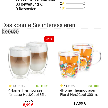
2
2
83 bewertung
2
1
0 Rezension
Das könnte Sie interessieren
Previous
%
-31%
4,8
auf lager
4,5
auf lager
3178x
162x
4Home Thermogläser
4Home Thermogläser
für Latte Hot&Cool 350
Floral Hot&Cool 300 ml,
ml, 2 Stück
2 Stück
12,99 €
17,99
€
8,99
€