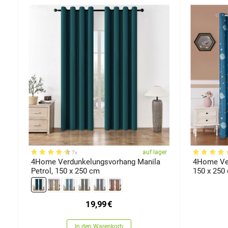
er
auf lager
7x
4Home Verdunkelungsvorhang Manila
4Home Ver
Petrol, 150 x 250 cm
150 x 250
19,99
€
In den Warenkorb