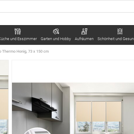
Küche und Esszimmer
Garten und Hobby
Aufräumen
Schönheit und Gesun
lo Thermo Honig, 73 x 150 cm