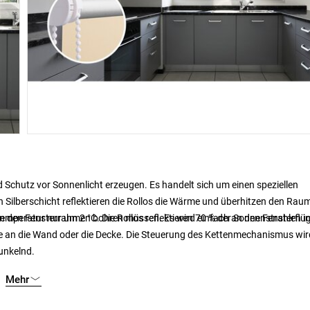
chutz vor Sonnenlicht erzeugen. Es handelt sich um einen speziellen
 Silberschicht reflektieren die Rollos die Wärme und überhitzen den Rau
emperatur nur um 2 °C. Die Rollos reflektieren 70 % der Sonnenstrahlen i
e in den Fensterrahmen bohren müssen. Es wird einfach an den Fensterflüg
 an die Wand oder die Decke. Die Steuerung des Kettenmechanismus wird
.
dunkelnd.
Mehr