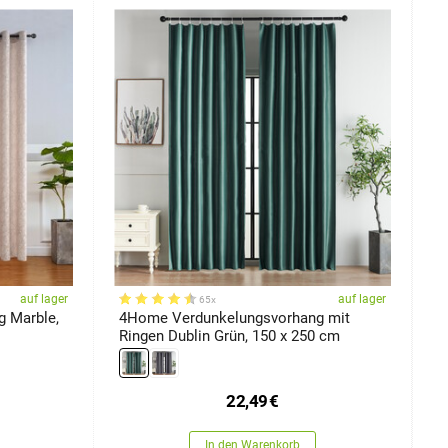
auf lager
auf lager
65x
 Marble,
4Home Verdunkelungsvorhang mit
4
Ringen Dublin Grün, 150 x 250 cm
B
22,49
€
In den Warenkorb