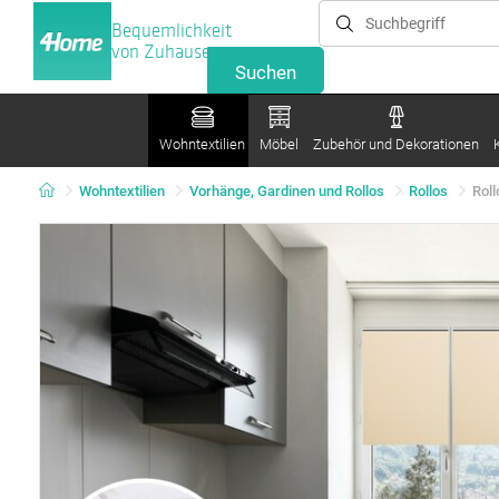
Bequemlichkeit
von Zuhause
Wohntextilien
Möbel
Zubehör und Dekorationen
Wohntextilien
Vorhänge, Gardinen und Rollos
Rollos
Rol