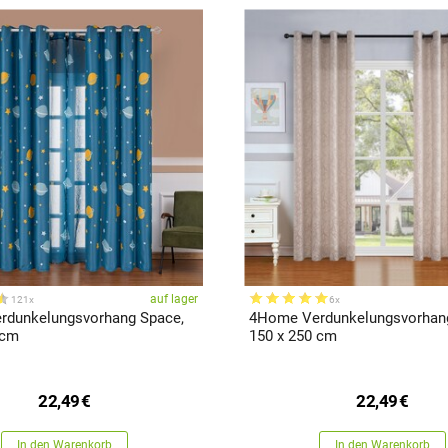
auf lager
121x
6x
dunkelungsvorhang Space,
4Home Verdunkelungsvorhang
 cm
150 x 250 cm
22,49
€
22,49
€
In den Warenkorb
In den Warenkorb