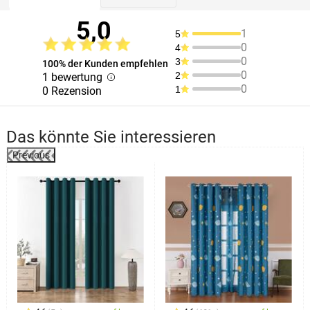
5,0
1
5
0
4
0
3
100% der Kunden empfehlen
0
2
1 bewertung
0
1
0 Rezension
Das könnte Sie interessieren
Previous