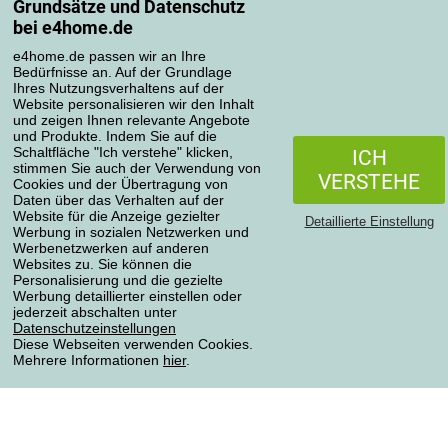
Grundsätze und Datenschutz
Mein Konto
bei e4home.de
Bestellübersicht
Reklamationen
e4home.de passen wir an Ihre
Bedürfnisse an. Auf der Grundlage
Widerrufsbelehrung
Ihres Nutzungsverhaltens auf der
Einfach mehr wissen
Website personalisieren wir den Inhalt
und zeigen Ihnen relevante Angebote
Richtlinien zur Verarbeitung von Bewertungen
und Produkte. Indem Sie auf die
Schaltfläche "Ich verstehe" klicken,
ICH
stimmen Sie auch der Verwendung von
Transportarten
VERSTEHE
Cookies und der Übertragung von
Daten über das Verhalten auf der
Website für die Anzeige gezielter
Detaillierte Einstellung
Werbung in sozialen Netzwerken und
Zahlungsmethoden
Werbenetzwerken auf anderen
Websites zu. Sie können die
Personalisierung und die gezielte
Werbung detaillierter einstellen oder
jederzeit abschalten unter
Zuverlässiger Shop
Datenschutzeinstellungen
Diese Webseiten verwenden Cookies.
Mehrere Informationen
hier
.
Datenschutzerklärung