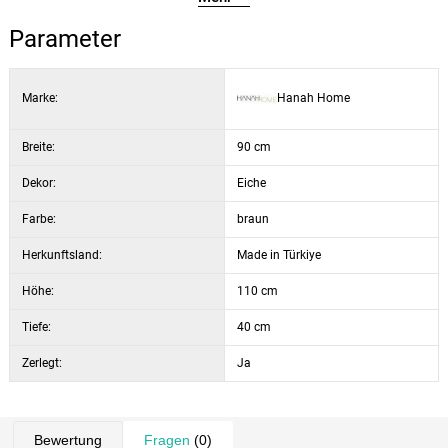
Höhe:
110 cm
Parameter
Farbe:
Eiche
Kombination aus offenen und geschlossenen Regalen
Marke:
Hanah Home
Breite:
90 cm
Dekor:
Eiche
Farbe:
braun
Herkunftsland:
Made in Türkiye
Höhe:
110 cm
Tiefe:
40 cm
Zerlegt:
Ja
Bewertung
Fragen
(0)