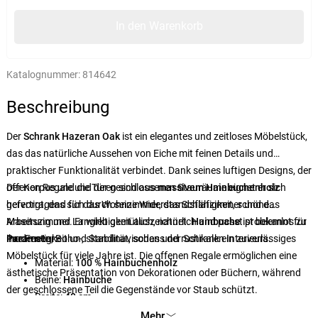
In den Warenkorb
Katalognummer:
814642
Beschreibung
Der
Schrank Hazeran Oak
ist ein elegantes und zeitloses Möbelstück,
das das natürliche Aussehen von Eiche mit feinen Details und
praktischer Funktionalität verbindet. Dank seines luftigen Designs, der
offenen Regale und der geschlossenen Stauräume eignet er sich
Der Korpus und die Türen sind aus
massivem Hainbuchenholz
hervorragend für das Wohnzimmer, das Schlafzimmer und das
gefertigt, das sich durch seine Widerstandsfähigkeit, schöne
Arbeitszimmer. Er wirkt gemütlich, natürlich und passt problemlos zu
Maserung und Langlebigkeit auszeichnet.
Hainbuche
ist bekannt für
modernen, Boho-, skandinavischen und rustikalen Interieurs.
ihre Festigkeit und Stabilität, sodass der Schrank ein zuverlässiges
Parameter:
Möbelstück für viele Jahre ist. Die offenen Regale ermöglichen eine
Material:
100 % Hainbuchenholz
ästhetische Präsentation von Dekorationen oder Büchern, während
Beine:
Hainbuche
der geschlossene Teil die Gegenstände vor Staub schützt.
Breite:
40 cm
Länge:
90 cm
Mehr