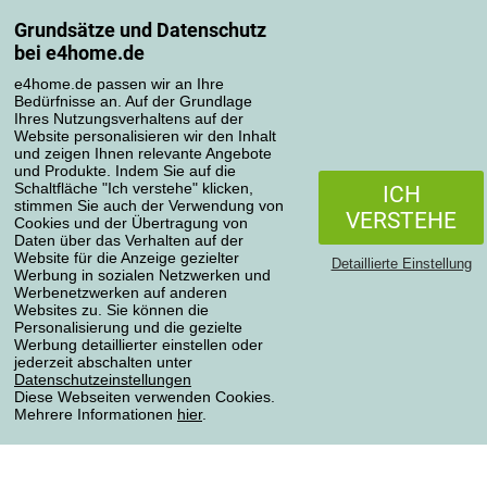
Grundsätze und Datenschutz
Mein Konto
bei e4home.de
Bestellübersicht
Reklamationen
e4home.de passen wir an Ihre
Bedürfnisse an. Auf der Grundlage
Widerrufsbelehrung
Ihres Nutzungsverhaltens auf der
Einfach mehr wissen
Website personalisieren wir den Inhalt
und zeigen Ihnen relevante Angebote
Richtlinien zur Verarbeitung von Bewertungen
und Produkte. Indem Sie auf die
Schaltfläche "Ich verstehe" klicken,
ICH
stimmen Sie auch der Verwendung von
Transportarten
VERSTEHE
Cookies und der Übertragung von
Daten über das Verhalten auf der
Website für die Anzeige gezielter
Detaillierte Einstellung
Werbung in sozialen Netzwerken und
Zahlungsmethoden
Werbenetzwerken auf anderen
Websites zu. Sie können die
Personalisierung und die gezielte
Werbung detaillierter einstellen oder
jederzeit abschalten unter
Zuverlässiger Shop
Datenschutzeinstellungen
Diese Webseiten verwenden Cookies.
Mehrere Informationen
hier
.