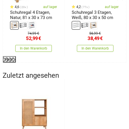
4,6
auf lager
4,2
auf lager
20x
77x
Schuhregal 4 Etagen,
Schuhregal 3 Etagen,
Natur, 81 x 30 x 73 cm
Weiß, 80 x 30 x 50 cm
74,99 €
56,99 €
52,99
€
38,49
€
In den Warenkorb
In den Warenkorb
Next
Zuletzt angesehen