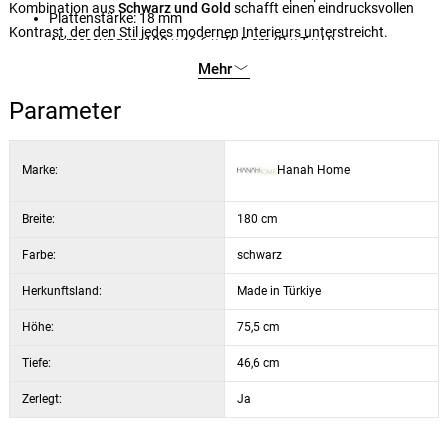
Kombination aus
Schwarz und Gold
schafft einen eindrucksvollen
Plattenstärke: 18 mm
Kontrast, der den Stil jedes modernen Interieurs unterstreicht.
Abmessungen: 180 × 46,6 × 75,5 cm (B × T × H)
Höhe des Schranks: 60 cm
Mehr
Höhe der Füße: 15,5 cm
Parameter
Farbe: Schwarz und Gold
Marke:
Hanah Home
Breite:
180 cm
Farbe:
schwarz
Herkunftsland:
Made in Türkiye
Höhe:
75,5 cm
Tiefe:
46,6 cm
Zerlegt:
Ja