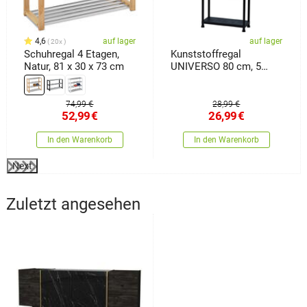
4,6
auf lager
auf lager
20x
Schuhregal 4 Etagen,
Kunststoffregal
Natur, 81 x 30 x 73 cm
UNIVERSO 80 cm, 5
Einlegeböden
74,99 €
28,99 €
52,99
€
26,99
€
In den Warenkorb
In den Warenkorb
Next
Zuletzt angesehen