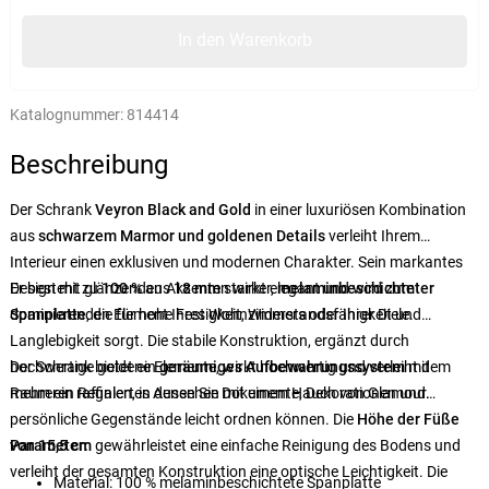
In den Warenkorb
Katalognummer:
814414
Beschreibung
Der Schrank
Veyron Black and Gold
in einer luxuriösen Kombination
aus
schwarzem Marmor und goldenen Details
verleiht Ihrem
Interieur einen exklusiven und modernen Charakter. Sein markantes
Design mit glänzenden Akzenten wirkt elegant und wird zum
Er besteht zu
100 %
aus
18 mm
starker,
melaminbeschichteter
dominierenden Element Ihres Wohnzimmers oder Ihrer Diele.
Spanplatte
, die für hohe Festigkeit, Widerstandsfähigkeit und
Langlebigkeit sorgt. Die stabile Konstruktion, ergänzt durch
hochwertige goldene Elemente, wirkt hochwertig und verleiht dem
Der Schrank bietet ein
geräumiges Aufbewahrungssystem
mit
Raum ein raffiniertes Aussehen mit einem Hauch von Glamour.
mehreren Regalen, in denen Sie Dokumente, Dekorationen und
persönliche Gegenstände leicht ordnen können. Die
Höhe der Füße
von 15,5 cm
Parameter:
gewährleistet eine einfache Reinigung des Bodens und
verleiht der gesamten Konstruktion eine optische Leichtigkeit. Die
Material: 100 % melaminbeschichtete Spanplatte