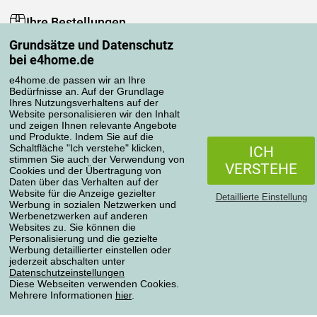
Ihre Bestellungen
Grundsätze und Datenschutz
Mein Konto
bei e4home.de
Bestellübersicht
Reklamationen
e4home.de passen wir an Ihre
Bedürfnisse an. Auf der Grundlage
Widerrufsbelehrung
Ihres Nutzungsverhaltens auf der
Einfach mehr wissen
Website personalisieren wir den Inhalt
und zeigen Ihnen relevante Angebote
Richtlinien zur Verarbeitung von Bewertungen
und Produkte. Indem Sie auf die
Schaltfläche "Ich verstehe" klicken,
ICH
stimmen Sie auch der Verwendung von
Transportarten
VERSTEHE
Cookies und der Übertragung von
Daten über das Verhalten auf der
Website für die Anzeige gezielter
Detaillierte Einstellung
Werbung in sozialen Netzwerken und
Zahlungsmethoden
Werbenetzwerken auf anderen
Websites zu. Sie können die
Personalisierung und die gezielte
Werbung detaillierter einstellen oder
jederzeit abschalten unter
Zuverlässiger Shop
Datenschutzeinstellungen
Diese Webseiten verwenden Cookies.
Mehrere Informationen
hier
.