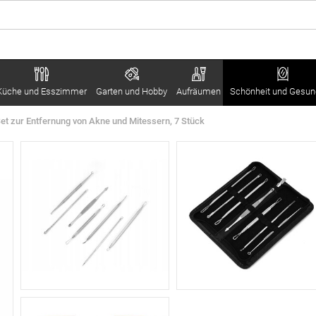
Küche und Esszimmer
Garten und Hobby
Aufräumen
Schönheit und Gesun
et zur Entfernung von Akne und Mitessern, 7 Stück