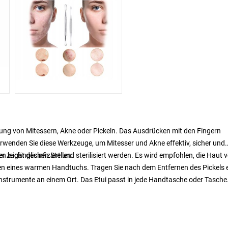
nung von Mitessern, Akne oder Pickeln. Das Ausdrücken mit den Fingern
erwenden Sie diese Werkzeuge, um Mitesser und Akne effektiv, sicher und
r zugänglichen Stellen.
leicht desinfiziert und sterilisiert werden. Es wird empfohlen, die Haut v
n eines warmen Handtuchs. Tragen Sie nach dem Entfernen des Pickels 
Instrumente an einem Ort. Das Etui passt in jede Handtasche oder Tasche.