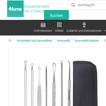
Bequemlichkeit
von Zuhause
Wohntextilien
Möbel
Zubehör und Dekorationen
Schönheit und Gesundheit
Kosmetik
Kosmetikzubehör
S