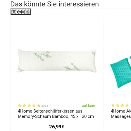
Das könnte Sie interessieren
Previous
-48%
er
auf lager
308x
4Home Seitenschläferkissen aus
4Home Aku
Memory-Schaum Bamboo, 45 x 120 cm
Massagese
26,99
€