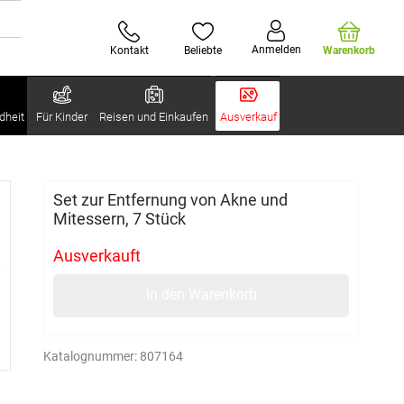
Anmelden
Kontakt
Beliebte
Warenkorb
dheit
Für Kinder
Reisen und Einkaufen
Ausverkauf
Set zur Entfernung von Akne und
Mitessern, 7 Stück
Ausverkauft
In den Warenkorb
Katalognummer:
807164