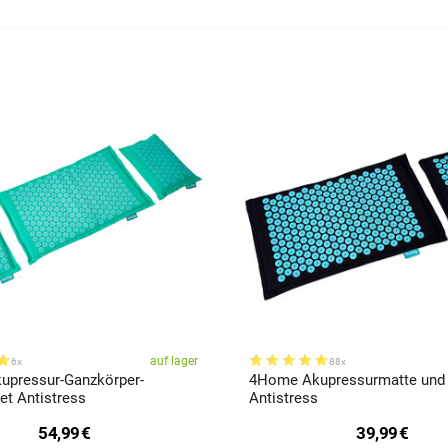
auf lager
6x
88x
pressur-Ganzkörper-
4Home Akupressurmatte und
t Antistress
Antistress
54,99
€
39,99
€