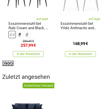
auf lager
auf lager
Esszimmerstuhl-Set
Esszimmerstuhl-Set
Rubi Cream and Black, 2
Yildiz Anthracite and
Stück
White, 2 Stück
284,49 €
168,99
€
257,99
€
In den Warenkorb
In den Warenkorb
Next
Zuletzt angesehen
Kostenloser Versand