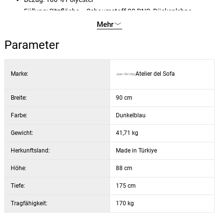
Füllung: Sitzfläche – Schaumstoff 28 DNS, Rückenlehne –
Federn 24 DNS
Mehr
Schaumstoffhöhe: 16 cm
Parameter
Kissen: 2 Stück, 45 × 45 cm
Füße: mattes schwarzes Metall
Bezug chemisch reinigungsgeeignet
Marke:
Atelier del Sofa
Breite:
90 cm
Farbe:
Dunkelblau
Gewicht:
41,71 kg
Herkunftsland:
Made in Türkiye
Höhe:
88 cm
Tiefe:
175 cm
Tragfähigkeit:
170 kg