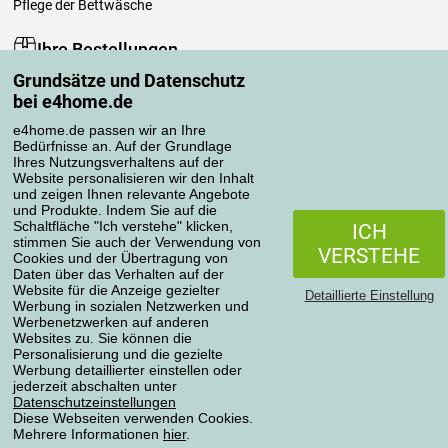
Pflege der Bettwäsche
Ihre Bestellungen
Grundsätze und Datenschutz
Mein Konto
bei e4home.de
Bestellübersicht
Reklamationen
e4home.de passen wir an Ihre
Bedürfnisse an. Auf der Grundlage
Widerrufsbelehrung
Ihres Nutzungsverhaltens auf der
Einfach mehr wissen
Website personalisieren wir den Inhalt
und zeigen Ihnen relevante Angebote
Richtlinien zur Verarbeitung von Bewertungen
und Produkte. Indem Sie auf die
Schaltfläche "Ich verstehe" klicken,
ICH
stimmen Sie auch der Verwendung von
Transportarten
VERSTEHE
Cookies und der Übertragung von
Daten über das Verhalten auf der
Website für die Anzeige gezielter
Detaillierte Einstellung
Werbung in sozialen Netzwerken und
Zahlungsmethoden
Werbenetzwerken auf anderen
Websites zu. Sie können die
Personalisierung und die gezielte
Werbung detaillierter einstellen oder
jederzeit abschalten unter
Zuverlässiger Shop
Datenschutzeinstellungen
Diese Webseiten verwenden Cookies.
Mehrere Informationen
hier
.