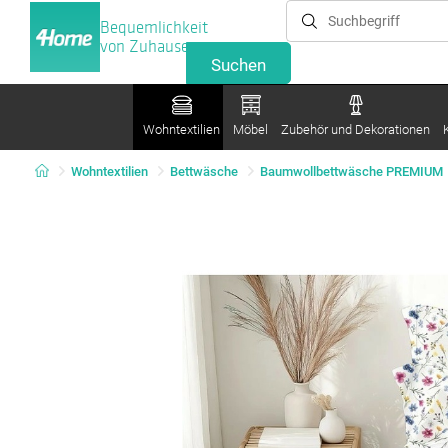
Bequemlichkeit
von Zuhause
Wohntextilien
Möbel
Zubehör und Dekorationen
Wohntextilien
Bettwäsche
Baumwollbettwäsche PREMIUM