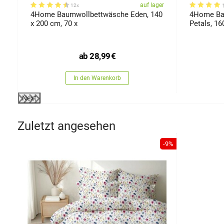
er
auf lager
12x
4Home Baumwollbettwäsche Eden, 140
4Home Ba
x 200 cm, 70 x
Petals, 16
ab
28,99
€
In den Warenkorb
Next
Zuletzt angesehen
-9%