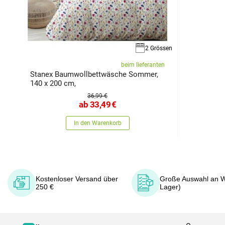
2 Grössen
beim lieferanten
Stanex Baumwollbettwäsche Sommer,
140 x 200 cm,
36,99 €
ab
33,49
€
In den Warenkorb
Kostenloser Versand über
Große Auswahl an W
250 €
Lager)