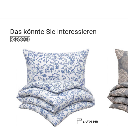
Das könnte Sie interessieren
Previous
-7%
össen
2 Grössen