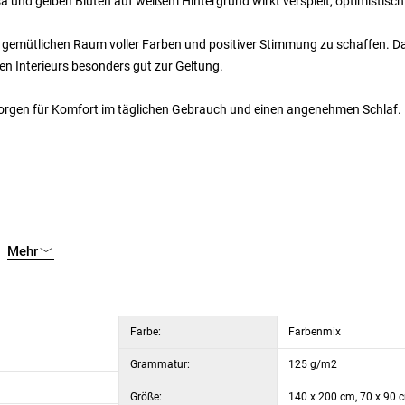
 und gelben Blüten auf weißem Hintergrund wirkt verspielt, optimistisc
en gemütlichen Raum voller Farben und positiver Stimmung zu schaffen. D
n Interieurs besonders gut zur Geltung.
orgen für Komfort im täglichen Gebrauch und einen angenehmen Schlaf.
Mehr
Farbe:
Farbenmix
Grammatur:
125 g/m2
Größe:
140 x 200 cm, 70 x 90 