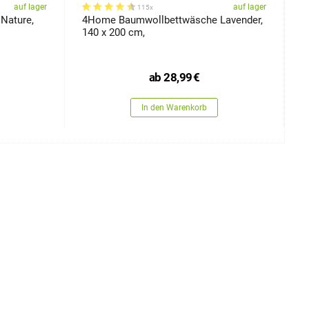
auf lager
auf lager
115x
Nature,
4Home Baumwollbettwäsche Lavender,
4
140 x 200 cm,
ab
28,99
€
In den Warenkorb