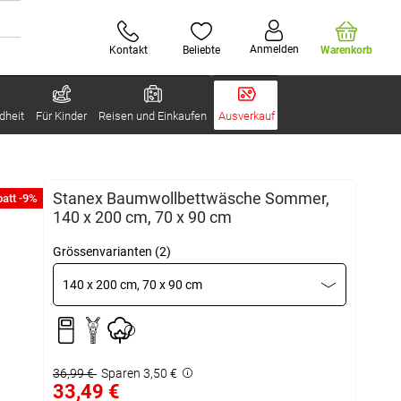
Anmelden
Kontakt
Beliebte
Warenkorb
dheit
Für Kinder
Reisen und Einkaufen
Ausverkauf
Stanex Baumwollbettwäsche Sommer,
att -9%
140 x 200 cm, 70 x 90 cm
Grössenvarianten (2)
140 x 200 cm, 70 x 90 cm
36,99 €
Sparen 3,50 €
33,49 €