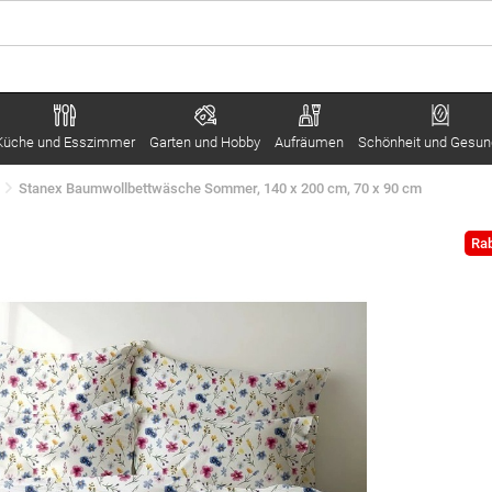
Küche und Esszimmer
Garten und Hobby
Aufräumen
Schönheit und Gesun
Stanex Baumwollbettwäsche Sommer, 140 x 200 cm, 70 x 90 cm
Rab