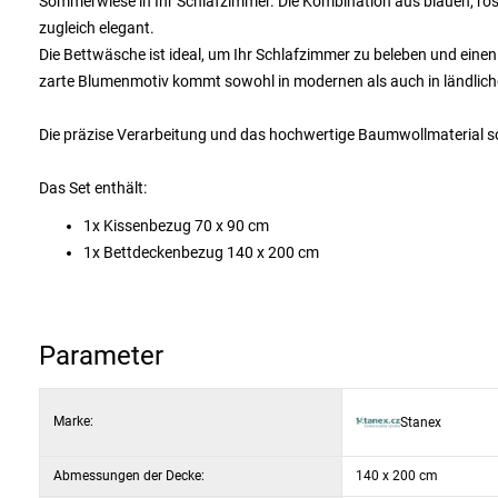
Sommerwiese in Ihr Schlafzimmer. Die Kombination aus blauen, rosa
zugleich elegant.
Die Bettwäsche ist ideal, um Ihr Schlafzimmer zu beleben und ein
zarte Blumenmotiv kommt sowohl in modernen als auch in ländliche
Die präzise Verarbeitung und das hochwertige Baumwollmaterial s
Das Set enthält:
1x Kissenbezug 70 x 90 cm
1x Bettdeckenbezug 140 x 200 cm
Parameter
Marke:
Stanex
Abmessungen der Decke:
140 x 200 cm