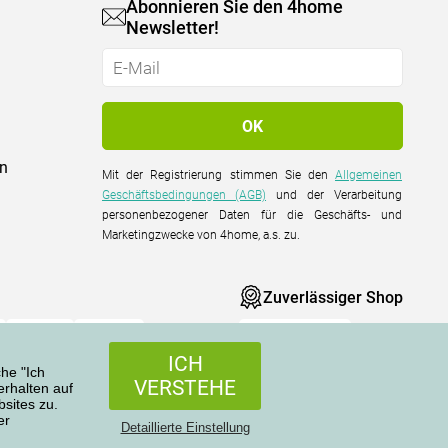
Abonnieren Sie den 4home
Newsletter!
on
Mit der Registrierung stimmen Sie den
Allgemeinen
Geschäftsbedingungen (AGB)
und der Verarbeitung
personenbezogener Daten für die Geschäfts- und
Marketingzwecke von 4home, a.s. zu.
Zuverlässiger Shop
ICH
che "Ich
VERSTEHE
rhalten auf
sites zu.
er
Alle Rechte vorbehalten © 2004-2026 4home, a.s.
Detaillierte Einstellung