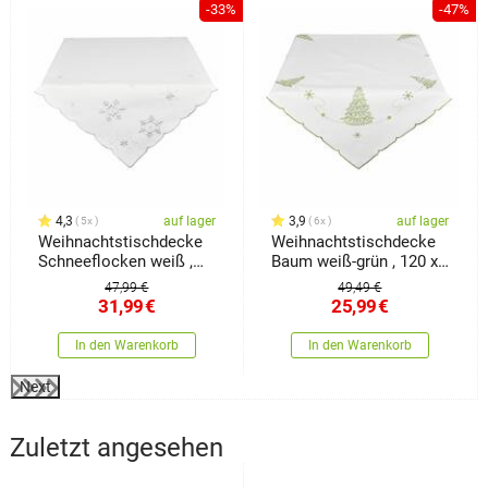
%
-33%
-47%
4,3
auf lager
3,9
auf lager
5x
6x
Weihnachtstischdecke
Weihnachtstischdecke
Schneeflocken weiß ,
Baum weiß-grün , 120 x
120 x 140 cm
140 cm
47,99 €
49,49 €
31,99
€
25,99
€
In den Warenkorb
In den Warenkorb
Next
Zuletzt angesehen