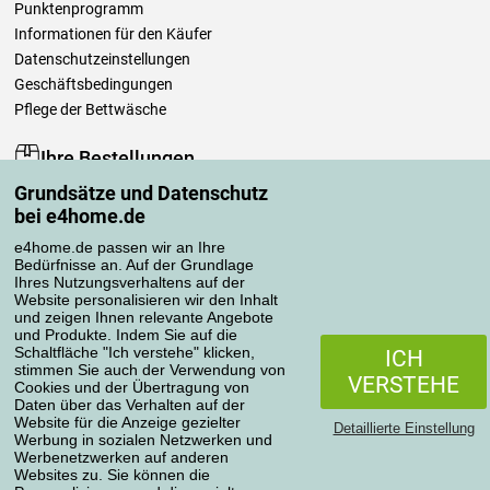
Punktenprogramm
Informationen für den Käufer
Datenschutzeinstellungen
Geschäftsbedingungen
Pflege der Bettwäsche
Ihre Bestellungen
Grundsätze und Datenschutz
Mein Konto
bei e4home.de
Bestellübersicht
Reklamationen
e4home.de passen wir an Ihre
Bedürfnisse an. Auf der Grundlage
Widerrufsbelehrung
Ihres Nutzungsverhaltens auf der
Einfach mehr wissen
Website personalisieren wir den Inhalt
und zeigen Ihnen relevante Angebote
Richtlinien zur Verarbeitung von Bewertungen
und Produkte. Indem Sie auf die
Schaltfläche "Ich verstehe" klicken,
ICH
stimmen Sie auch der Verwendung von
Transportarten
VERSTEHE
Cookies und der Übertragung von
Daten über das Verhalten auf der
Website für die Anzeige gezielter
Detaillierte Einstellung
Werbung in sozialen Netzwerken und
Zahlungsmethoden
Werbenetzwerken auf anderen
Websites zu. Sie können die