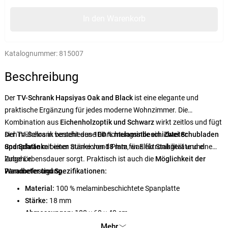
In den Warenkorb
Katalognummer:
815007
Beschreibung
Der
TV-Schrank Hapsiyas Oak and Black
ist eine elegante und
praktische Ergänzung für jedes moderne Wohnzimmer. Die
Kombination aus
Eichenholzoptik und Schwarz
wirkt zeitlos und fügt
sich mühelos in verschiedene Einrichtungsstile ein.
Der TV-Schrank besteht aus
100 % melaminbeschichteter
Zwei Schubladen
und Schränke
Spanplatte
mit einer Stärke von
bieten ausreichend Platz für Elektronikgeräte und
18 mm
, was für Stabilität und eine
Zubehör.
lange Lebensdauer sorgt. Praktisch ist auch die
Möglichkeit der
Wandbefestigung
Parameter und Spezifikationen:
.
Material:
100 % melaminbeschichtete Spanplatte
Stärke:
18 mm
Abmessungen:
180 × 60 × 40 cm
Farbe:
Eiche / Schwarz
Mehr