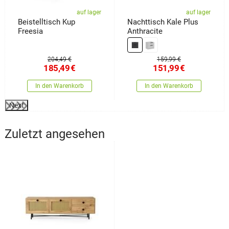
auf lager
auf lager
Beistelltisch Kup
Nachttisch Kale Plus
Freesia
Anthracite
204,49 €
159,99 €
185,49
€
151,99
€
In den Warenkorb
In den Warenkorb
Next
Zuletzt angesehen