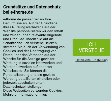
Grundsätze und Datenschutz
Mein Konto
bei e4home.de
Bestellübersicht
Reklamationen
e4home.de passen wir an Ihre
Bedürfnisse an. Auf der Grundlage
Widerrufsbelehrung
Ihres Nutzungsverhaltens auf der
Einfach mehr wissen
Website personalisieren wir den Inhalt
und zeigen Ihnen relevante Angebote
Richtlinien zur Verarbeitung von Bewertungen
und Produkte. Indem Sie auf die
Schaltfläche "Ich verstehe" klicken,
ICH
stimmen Sie auch der Verwendung von
Transportarten
VERSTEHE
Cookies und der Übertragung von
Daten über das Verhalten auf der
Website für die Anzeige gezielter
Detaillierte Einstellung
Werbung in sozialen Netzwerken und
Zahlungsmethoden
Werbenetzwerken auf anderen
Websites zu. Sie können die
Personalisierung und die gezielte
Werbung detaillierter einstellen oder
jederzeit abschalten unter
Zuverlässiger Shop
Datenschutzeinstellungen
Diese Webseiten verwenden Cookies.
Mehrere Informationen
hier
.