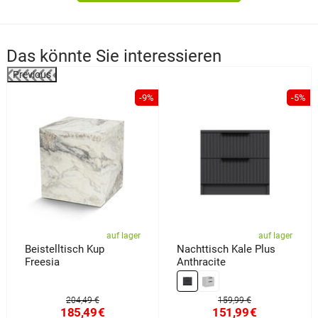
Das könnte Sie interessieren
Previous
-9%
-5%
auf lager
auf lager
Beistelltisch Kup
Nachttisch Kale Plus
Freesia
Anthracite
204,49 €
159,99 €
185,49
€
151,99
€