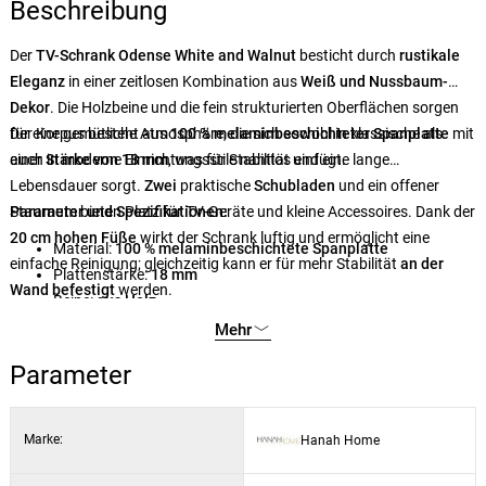
Beschreibung
Der
TV-Schrank Odense White and Walnut
besticht durch
rustikale
Eleganz
in einer zeitlosen Kombination aus
Weiß und Nussbaum-
Dekor
. Die Holzbeine und die fein strukturierten Oberflächen sorgen
für eine gemütliche Atmosphäre, die sich sowohl in klassische als
Der Korpus besteht aus
100 % melaminbeschichteter Spanplatte
mit
auch in moderne Einrichtungsstile nahtlos einfügt.
einer
Stärke von 18 mm
, was für Stabilität und eine lange
Lebensdauer sorgt.
Zwei
praktische
Schubladen
und ein offener
Stauraum bieten Platz für TV-Geräte und kleine Accessoires. Dank der
Parameter und Spezifikationen:
20 cm hohen Füße
wirkt der Schrank luftig und ermöglicht eine
Material:
100 % melaminbeschichtete Spanplatte
einfache Reinigung; gleichzeitig kann er für mehr Stabilität
an der
Plattenstärke:
18 mm
Wand befestigt
werden.
Beine:
aus Holz
Abmessungen:
Breite 122 cm, Höhe 65 cm, Tiefe 35 cm
Mehr
Abmessungen der Schublade:
Breite 50 cm, Höhe 13,5 cm,
Parameter
Tiefe 35 cm
Anzahl der Schubladen:
2
Höhe der Beine:
20 cm
Marke:
Hanah Home
Farbe:
Weiß / Nussbaum