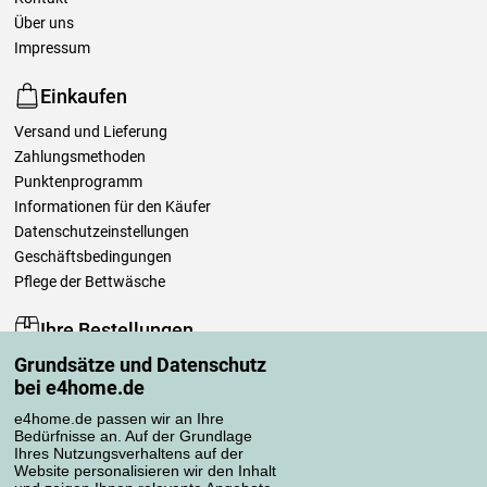
Über uns
Impressum
Einkaufen
Versand und Lieferung
Zahlungsmethoden
Punktenprogramm
Informationen für den Käufer
Datenschutzeinstellungen
Geschäftsbedingungen
Pflege der Bettwäsche
Ihre Bestellungen
Grundsätze und Datenschutz
Mein Konto
bei e4home.de
Bestellübersicht
Reklamationen
e4home.de passen wir an Ihre
Bedürfnisse an. Auf der Grundlage
Widerrufsbelehrung
Ihres Nutzungsverhaltens auf der
Einfach mehr wissen
Website personalisieren wir den Inhalt