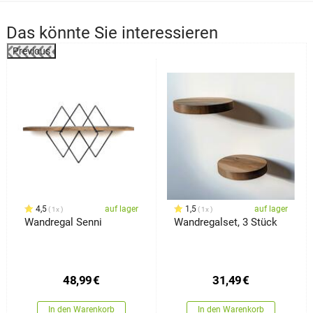
Das könnte Sie interessieren
Previous
4,5
auf lager
1,5
auf lager
1x
1x
Wandregal Senni
Wandregalset, 3 Stück
48,99
€
31,49
€
In den Warenkorb
In den Warenkorb