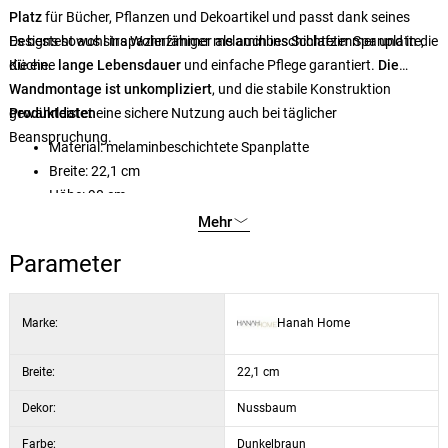
Platz
für Bücher, Pflanzen und Dekoartikel und passt dank seines
Designs sowohl ins Wohnzimmer als auch ins Schlafzimmer und in die
Es besteht aus strapazierfähiger melaminbeschichteter Spanplatte,
Küche.
die eine
lange Lebensdauer
und einfache Pflege garantiert.
Die
Wandmontage ist unkompliziert
, und die stabile Konstruktion
gewährleistet eine sichere Nutzung auch bei täglicher
Produktdaten
Beanspruchung.
Material: melaminbeschichtete Spanplatte
Breite: 22,1 cm
Höhe: 90 cm
Tiefe: 18,5 cm
Mehr
Regalhöhe: 28,2 cm
Parameter
Farbe: Nussbaum
Marke:
Hanah Home
Breite:
22,1 cm
Dekor:
Nussbaum
Farbe:
Dunkelbraun