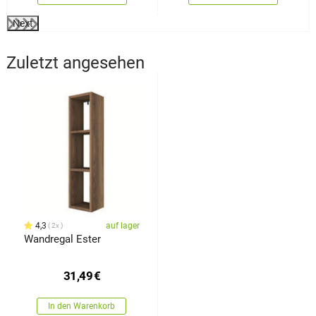
Next
Zuletzt angesehen
4,3
auf lager
2x
Wandregal Ester
31,49
€
In den Warenkorb