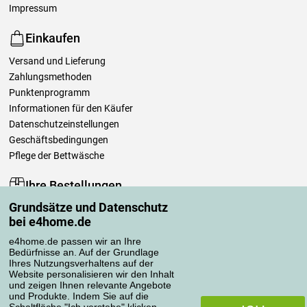
Impressum
Einkaufen
Versand und Lieferung
Zahlungsmethoden
Punktenprogramm
Informationen für den Käufer
Datenschutzeinstellungen
Geschäftsbedingungen
Pflege der Bettwäsche
Ihre Bestellungen
Grundsätze und Datenschutz
Mein Konto
bei e4home.de
Bestellübersicht
Reklamationen
e4home.de passen wir an Ihre
Bedürfnisse an. Auf der Grundlage
Widerrufsbelehrung
Ihres Nutzungsverhaltens auf der
Einfach mehr wissen
Website personalisieren wir den Inhalt
und zeigen Ihnen relevante Angebote
Richtlinien zur Verarbeitung von Bewertungen
und Produkte. Indem Sie auf die