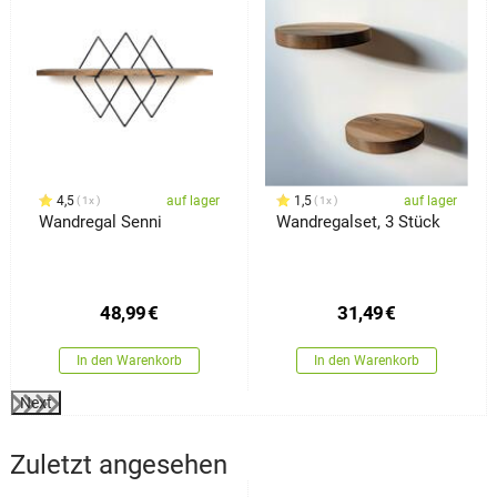
4,5
auf lager
1,5
auf lager
1x
1x
Wandregal Senni
Wandregalset, 3 Stück
48,99
€
31,49
€
In den Warenkorb
In den Warenkorb
Next
Zuletzt angesehen