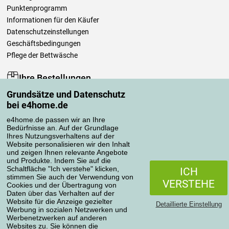
Punktenprogramm
Informationen für den Käufer
Datenschutzeinstellungen
Geschäftsbedingungen
Pflege der Bettwäsche
Ihre Bestellungen
Grundsätze und Datenschutz
Mein Konto
bei e4home.de
Bestellübersicht
Reklamationen
e4home.de passen wir an Ihre
Bedürfnisse an. Auf der Grundlage
Widerrufsbelehrung
Ihres Nutzungsverhaltens auf der
Einfach mehr wissen
Website personalisieren wir den Inhalt
und zeigen Ihnen relevante Angebote
Richtlinien zur Verarbeitung von Bewertungen
und Produkte. Indem Sie auf die
Schaltfläche "Ich verstehe" klicken,
ICH
stimmen Sie auch der Verwendung von
Transportarten
VERSTEHE
Cookies und der Übertragung von
Daten über das Verhalten auf der
Website für die Anzeige gezielter
Detaillierte Einstellung
Werbung in sozialen Netzwerken und
Zahlungsmethoden
Werbenetzwerken auf anderen
Websites zu. Sie können die