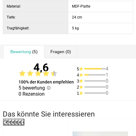
Material:
MDF-Platte
Tiefe:
24 cm
Tragfähigkeit:
5 kg
Bewertung
(5)
Fragen
(0)
4,6
4
5
1
4
0
3
100% der Kunden empfehlen
0
2
5 bewertung
0
1
0 Rezension
Das könnte Sie interessieren
Previous
%